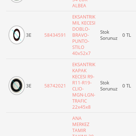
ALBEA
EKSANTRIK
MIL KECESI
DOBLO-
Stok
3E
58434591
BRAVO-
0 TL
Sorunuz
PUNTO-
STILO
40x52x7
EKSANTRIK
KAPAK
KECESI R9-
R11-R19-
Stok
3E
58742021
0 TL
CLIO-
Sorunuz
MGN-LGN-
TRAFIC
22x45x8
ANA
MERKEZ
TAMIR