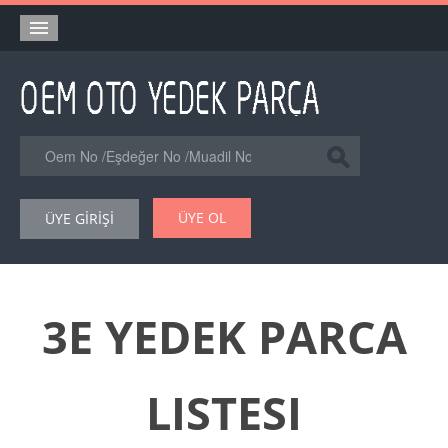
Anasayfa
Orjinal Yedek Parça
Eşdeğer Muadil Yedek Parça
Online Kataloglar
ÜYE OL
ÜYE GİRİŞİ
Şase Numarası VIN Yedekparça Sorgulama
Hakkımızda
Reklam
3E YEDEK PARCA
Forum
LISTESI