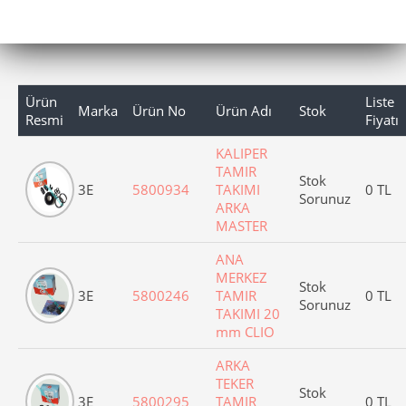
Ürün
Liste
Marka
Ürün No
Ürün Adı
Stok
Resmi
Fiyatı
KALIPER
TAMIR
Stok
3E
5800934
TAKIMI
0 TL
Sorunuz
ARKA
MASTER
ANA
MERKEZ
Stok
3E
5800246
TAMIR
0 TL
Sorunuz
TAKIMI 20
mm CLIO
ARKA
TEKER
Stok
3E
5800295
TAMIR
0 TL