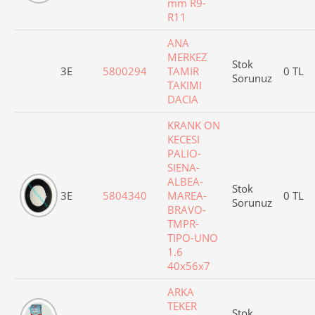
mm R9-
R11
ANA
MERKEZ
Stok
3E
5800294
TAMIR
0 TL
Sorunuz
TAKIMI
DACIA
KRANK ON
KECESI
PALIO-
SIENA-
ALBEA-
Stok
3E
5804340
MAREA-
0 TL
Sorunuz
BRAVO-
TMPR-
TIPO-UNO
1.6
40x56x7
ARKA
TEKER
Stok