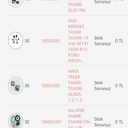
Sorunuz
TAKIMI
CLIO YM.
ANA
MERKEZ
TAMIR
TAKIMI 19
Stok
3E
5800200
0 TL
mm M131
Sorunuz
1600-R12-
FORD
FIESTA.
ARKA
TEKER
TAMIR
Stok
3E
5800300
0 TL
TAKIMI
Sorunuz
ALBEA
1.2-1.3
KALIPER
TAMIR
Stok
3E
58002401
TAKIMI ON
0 TL
Sorunuz
54 LUK