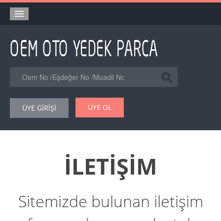
Anasayfa
Orjinal Yedek Parça
Eşdeğer Muadil Yedek Parça
Online Kataloglar
ÜYE OL
ÜYE GİRİŞİ
Şase Numarası VIN Yedekparça Sorgulama
Hakkımızda
Reklam
İLETİŞİM
Forum
Sitemizde bulunan iletişim