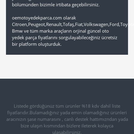
bölümünden bizimle irtibata geçebilirsiniz.
oemotoyedekparca.com olarak
Citroen,Peugeot,Renault,Tofaş,Fiat,Volkswagen,Ford,Toyot
Bmw ve tüm marka araçların orjinal güncel oto
yedek parça fiyatlarını sorgulayabileceğiniz ücretsiz
bir platform oluşturduk.
Listede gördüğünüz tüm ürünler %18 kdv dahil liste
fiyatlarıdır.Bulamadığınız yada emin olamadığınız ürünleri
aracınızın şase numarasını , canlı destek hattımızndan yada
bize ulaşın kısmından bizlere ileterek kolayca
ulaşabilirsiniz.