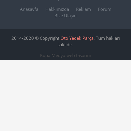
Anasayfa
Hakkımızda
Reklam
Forum
Bize Ulaşın
2014-2020 © Copyright
Oto Yedek Parça
. Tüm hakları
saklıdır.
Kupa Medya
web tasarım