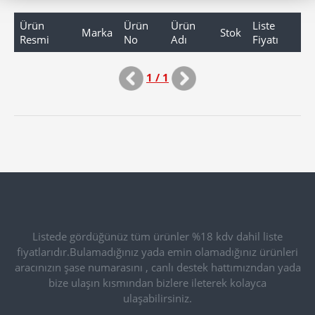
Ürün
Ürün
Ürün
Liste
Marka
Stok
Resmi
No
Adı
Fiyatı
1 / 1
Listede gördüğünüz tüm ürünler %18 kdv dahil liste
fiyatlarıdır.Bulamadığınız yada emin olamadığınız ürünleri
aracınızın şase numarasını , canlı destek hattımızndan yada
bize ulaşın kısmından bizlere ileterek kolayca
ulaşabilirsiniz.