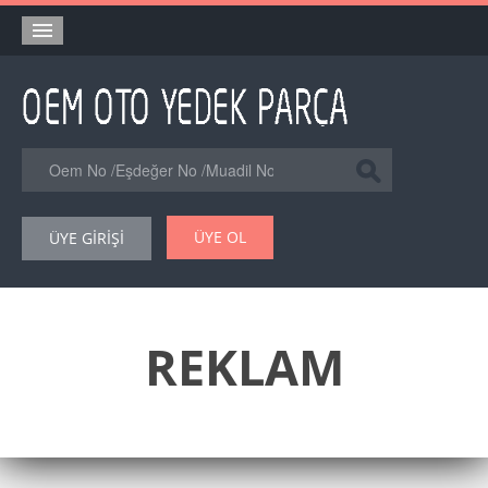
Anasayfa
Orjinal Yedek Parça
Eşdeğer Muadil Yedek Parça
Online Kataloglar
ÜYE OL
ÜYE GİRİŞİ
Şase Numarası VIN Yedekparça Sorgulama
Hakkımızda
Reklam
REKLAM
Forum