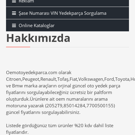
Reklam
Şase Numarası VIN Yedekparça Sorgulama
Online Kataloglar
Hakkımızda
Oemotoyedekparca.com olarak
Citroen,Peugeot,Renault,Tofaş,Fiat,Volkswagen,Ford,Toyota,
ve Bmw marka araçların orjinal güncel oto yedek parça
fiyatlarını sorgulayabileceğiniz ücretsiz bir paltform
oluşturduk.Ürünlere ait oem numaralarını arama
motoruna yazarak (2052T9,85014284,7700500155)
güncel fiyatlarını sorgulayabilirsiniz.
Listede gördüğünüz tüm ürünler %20 kdv dahil liste
fiyatlarıdır.