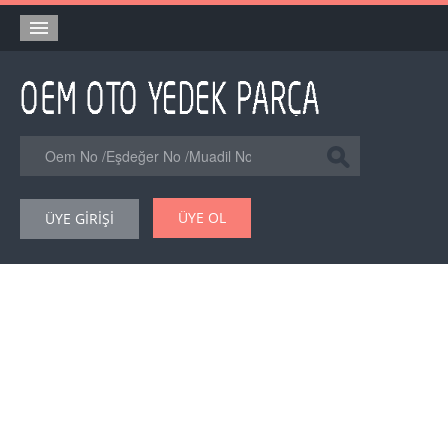
Anasayfa
Orjinal Yedek Parça
Eşdeğer Muadil Yedek Parça
Online Kataloglar
ÜYE OL
ÜYE GİRİŞİ
Şase Numarası VIN Yedekparça Sorgulama
Hakkımızda
Reklam
Forum