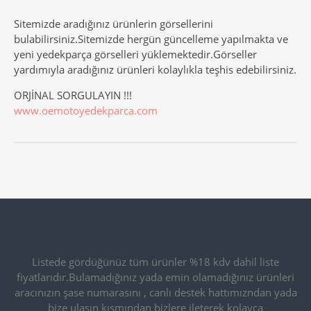
Sitemizde aradığınız ürünlerin görsellerini
bulabilirsiniz.Sitemizde hergün güncelleme yapılmakta ve
yeni yedekparça görselleri yüklemektedir.Görseller
yardımıyla aradığınız ürünleri kolaylıkla teşhis edebilirsiniz.
ORJİNAL SORGULAYIN !!!
www.oemotoyedekparca.com
Listede gördüğünüz tüm ürünler %18 kdv dahil liste
fiyatlarıdır.Bulamadığınız yada emin olamadığınız ürünleri
aracınızın şase numarasını , canlı destek hattımızndan yada
bize ulaşın kısmından bizlere ileterek kolayca