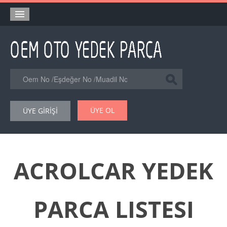
Anasayfa
Orjinal Yedek Parça
Eşdeğer Muadil Yedek Parça
Online Kataloglar
ÜYE OL
ÜYE GİRİŞİ
Şase Numarası VIN Yedekparça Sorgulama
Hakkımızda
Reklam
ACROLCAR YEDEK
Forum
PARCA LISTESI