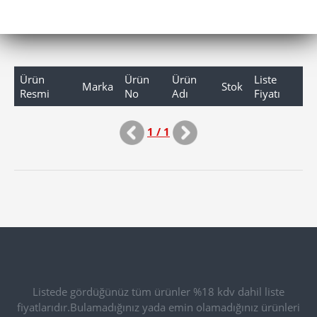
Ürün
Ürün
Ürün
Liste
Marka
Stok
Resmi
No
Adı
Fiyatı
1 / 1
Listede gördüğünüz tüm ürünler %18 kdv dahil liste
fiyatlarıdır.Bulamadığınız yada emin olamadığınız ürünleri