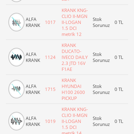
KRANK KNG-
CLIO II-MGN
ALFA
Stok
1017
II-LOGAN
0 TL
KRANK
Sorunuz
1.5 DCI
metrIk 12
KRANK
DUCATO-
ALFA
Stok
1124
IVECO DAILY
0 TL
KRANK
Sorunuz
2.3 JTD 16V
F1AE
KRANK
ALFA
HYUNDAI
Stok
1715
0 TL
KRANK
H100 2600
Sorunuz
PICKUP
KRANK KNG-
CLIO II-MGN
ALFA
Stok
1019
II-LOGAN
0 TL
KRANK
Sorunuz
1.5 DCI
metrIk 14