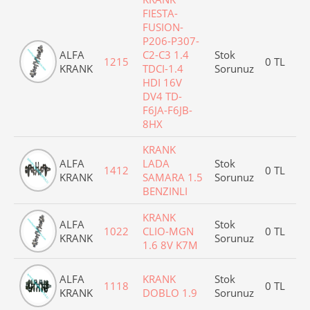
FIESTA-
FUSION-
P206-P307-
ALFA
C2-C3 1.4
Stok
1215
0 TL
KRANK
TDCI-1.4
Sorunuz
HDI 16V
DV4 TD-
F6JA-F6JB-
8HX
KRANK
ALFA
LADA
Stok
1412
0 TL
KRANK
SAMARA 1.5
Sorunuz
BENZINLI
KRANK
ALFA
Stok
1022
CLIO-MGN
0 TL
KRANK
Sorunuz
1.6 8V K7M
ALFA
KRANK
Stok
1118
0 TL
KRANK
DOBLO 1.9
Sorunuz