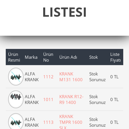
LISTESI
Ürün
Ürün
Liste
Marka
Ürün Adı
Stok
Resmi
No
Fiyatı
ALFA
KRANK
Stok
1112
0 TL
KRANK
M131 1600
Sorunuz
ALFA
KRANK R12-
Stok
1011
0 TL
KRANK
R9 1400
Sorunuz
KRANK
ALFA
Stok
1113
TMPR 1600
0 TL
KRANK
Sorunuz
SLX