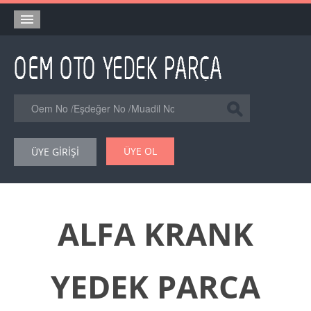
Anasayfa
Orjinal Yedek Parça
Eşdeğer Muadil Yedek Parça
Online Kataloglar
ÜYE OL
ÜYE GİRİŞİ
Şase Numarası VIN Yedekparça Sorgulama
Hakkımızda
Reklam
ALFA KRANK
Forum
YEDEK PARCA