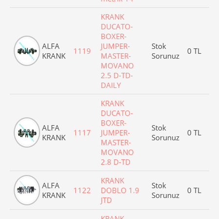
KRANK
DUCATO-
BOXER-
ALFA
JUMPER-
Stok
1119
0 TL
KRANK
MASTER-
Sorunuz
MOVANO
2.5 D-TD-
DAILY
KRANK
DUCATO-
BOXER-
ALFA
Stok
1117
JUMPER-
0 TL
KRANK
Sorunuz
MASTER-
MOVANO
2.8 D-TD
KRANK
ALFA
Stok
1122
DOBLO 1.9
0 TL
KRANK
Sorunuz
JTD
KRANK