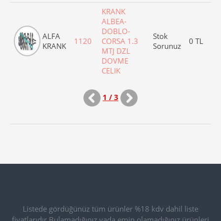
KRANK
ALBEA-
DOBLO-
ALFA
Stok
1120
CORSA 1.3
0 TL
KRANK
Sorunuz
MTJ DZL
DOVME
CELIK
1 / 3
Listede gördüğünüz tüm ürünler %18 kdv dahil liste
fiyatlarıdır.Bulamadığınız yada emin olamadığınız ürünleri