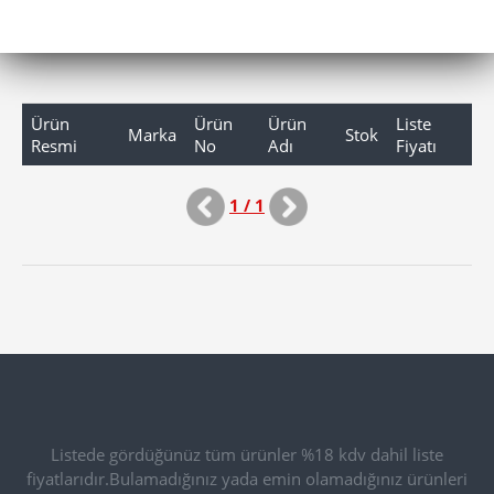
Ürün
Ürün
Ürün
Liste
Marka
Stok
Resmi
No
Adı
Fiyatı
1 / 1
Listede gördüğünüz tüm ürünler %18 kdv dahil liste
fiyatlarıdır.Bulamadığınız yada emin olamadığınız ürünleri