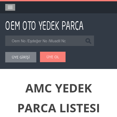
Anasayfa
Orjinal Yedek Parça
Eşdeğer Muadil Yedek Parça
Online Kataloglar
ÜYE OL
ÜYE GİRİŞİ
Şase Numarası VIN Yedekparça Sorgulama
Hakkımızda
Reklam
AMC YEDEK
Forum
PARCA LISTESI