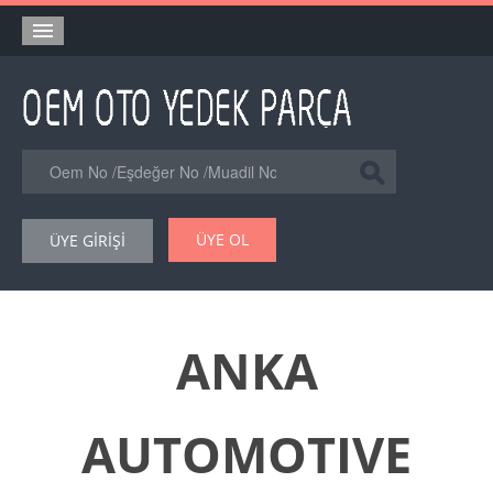
Anasayfa
Orjinal Yedek Parça
Eşdeğer Muadil Yedek Parça
Online Kataloglar
ÜYE OL
ÜYE GİRİŞİ
Şase Numarası VIN Yedekparça Sorgulama
Hakkımızda
Reklam
ANKA
Forum
AUTOMOTIVE