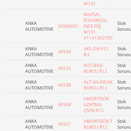
M131
MAFSAL
İSTAVROZU
ANKA
Stok
50500001
İNCE DİŞ
AUTOMOTIVE
Sorun
M131
41141302700
ANKA
AKS ÖN R12
Stok
40550
AUTOMOTIVE
R-L
Sorun
ANKA
ROT BAŞI
Stok
40532
AUTOMOTIVE
BURCU R12
Sorun
ANKA
ALT SALINCAK
Stok
40538
AUTOMOTIVE
BURCU R12
Sorun
AMORTİSÖR
ANKA
Stok
40508
UZATMA
AUTOMOTIVE
Sorun
ÇİVİSİ R12
ANKA
AMORTİSÖR T
Stok
40507
AUTOMOTIVE
BURCU R12
Sorun