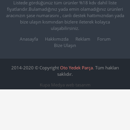
Listede gördüğünüz tüm ürünler %18 kdv dahil liste
fiyatlarıdır.Bulamadığınız yada emin olamadığınız ürünleri
aracınızın şase numarasını , canlı destek hattımızndan yada
bize ulaşın kısmından bizlere ileterek kolayca
ulaşabilirsiniz.
Anasayfa
Hakkımızda
Reklam
Forum
Bize Ulaşın
2014-2020 © Copyright
Oto Yedek Parça
. Tüm hakları
saklıdır.
Kupa Medya
web tasarım