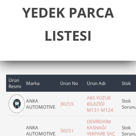
YEDEK PARCA
LISTESI
Ürün
Marka
Ürün No
Ürün Adı
Stok
Resmi
AKS YÜZÜK
ANKA
Stok
30259
BİLEZİĞİ
AUTOMOTIVE
Sorun
M131-M124
DEVİRDAİM
ANKA
KASNAĞI
Stok
30251
AUTOMOTIVE
YEKPARE SAÇ
Sorun