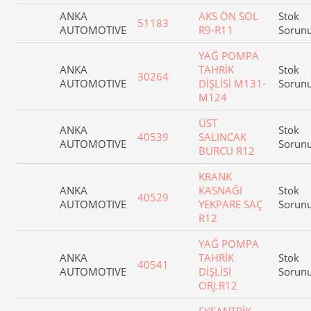
ANKA
AKS ÖN SOL
Stok
51183
AUTOMOTIVE
R9-R11
Sorun
YAĞ POMPA
ANKA
TAHRİK
Stok
30264
AUTOMOTIVE
DİŞLİSİ M131-
Sorun
M124
ÜST
ANKA
Stok
40539
SALINCAK
AUTOMOTIVE
Sorun
BURCU R12
KRANK
ANKA
KASNAĞI
Stok
40529
AUTOMOTIVE
YEKPARE SAÇ
Sorun
R12
YAĞ POMPA
ANKA
TAHRİK
Stok
40541
AUTOMOTIVE
DİŞLİSİ
Sorun
ORJ.R12