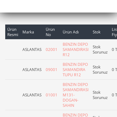
Ürün
Ürün
Lis
Marka
Ürün Adı
Stok
Resmi
No
Fiy
BENZIN DEPO
Stok
ASLANTAS
02001
SAMANDIRASI
0 
Sorunuz
R12
BENZIN DEPO
Stok
ASLANTAS
09001
SAMANDIRA
0 
Sorunuz
TUPU R12
BENZIN DEPO
SAMANDIRASI
Stok
ASLANTAS
01001
M131-
0 
Sorunuz
DOGAN-
SAHIN
BENZIN DEPO