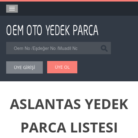
Anasayfa
Orjinal Yedek Parça
Eşdeğer Muadil Yedek Parça
Online Kataloglar
ÜYE OL
ÜYE GİRİŞİ
Şase Numarası VIN Yedekparça Sorgulama
Hakkımızda
Reklam
ASLANTAS YEDEK
Forum
PARCA LISTESI