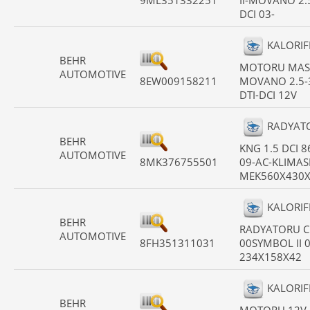
9ML351332251
II-MOVANO 2.
DCI 03-
KALORIF
BEHR
MOTORU MAS
AUTOMOTIVE
8EW009158211
MOVANO 2.5-
DTI-DCI 12V
RADYAT
BEHR
KNG 1.5 DCI 8
AUTOMOTIVE
8MK376755501
09-AC-KLIMAS
MEK560X430
KALORIF
BEHR
RADYATORU CL
AUTOMOTIVE
8FH351311031
00SYMBOL II 
234X158X42
KALORIF
BEHR