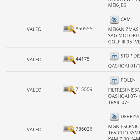
MEK-JB3
CAM
850555
VALEO
MEKANIZMASI
SAG MOTORL
GOLF III 95- 
STOP DI
44175
VALEO
QASHQAI 01/
POLEN
715559
VALEO
FILTRESI NISS
QASHQAI 07- 
TRAIL 07-
DEBRIYAJ
MGN I-SCENIC 
786026
VALEO
16V CLIO SY
K4M.7.00,K4M