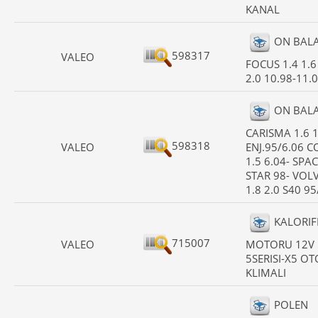
KANAL
ON BAL
598317
VALEO
FOCUS 1.4 1.6
2.0 10.98-11.
ON BAL
CARISMA 1.6 1
598318
VALEO
ENJ.95/6.06 C
1.5 6.04- SPA
STAR 98- VOL
1.8 2.0 S40 9
KALORIF
715007
VALEO
MOTORU 12V
5SERISI-X5 OT
KLIMALI
POLEN