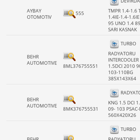
DEVIRD
AYBAY
TMPR 1.4-1.6 
555
OTOMOTIV
1.4IE-1.4-1.6IE
95 UNO 1.4 8
SARI KASNAK
TURBO
RADYATORU
BEHR
INTERCOOLER
AUTOMOTIVE
8ML376755551
1.5DCI 2010 9
103-110BG
385X143X64
RADYAT
BEHR
KNG 1.5 DCI 1
AUTOMOTIVE
8MK376755531
09- 103 PSAC
560X420X26
TURBO
BEHR
RADYATORU