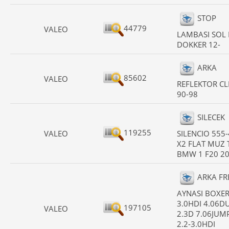
STOP
44779
VALEO
LAMBASI SOL 
DOKKER 12-
ARKA
85602
VALEO
REFLEKTOR CLI
90-98
SILECEK
119255
VALEO
SILENCIO 555
X2 FLAT MUZ T
BMW 1 F20 20
ARKA FR
AYNASI BOXER
3.0HDI 4.06D
197105
VALEO
2.3D 7.06JUM
2.2-3.0HDI