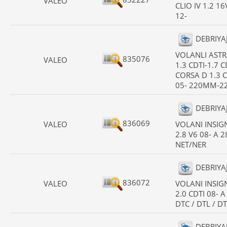
VALEO
CLIO IV 1.2 1
12-
DEBRIYAJ
VOLANLI ASTR
835076
VALEO
1.3 CDTI-1.7 C
CORSA D 1.3 C
05- 220MM-22
DEBRIYA
836069
VALEO
VOLANI INSIG
2.8 V6 08- A 2
NET/NER
DEBRIYA
836072
VALEO
VOLANI INSIG
2.0 CDTI 08- A
DTC / DTL / DT
DEBRIYA