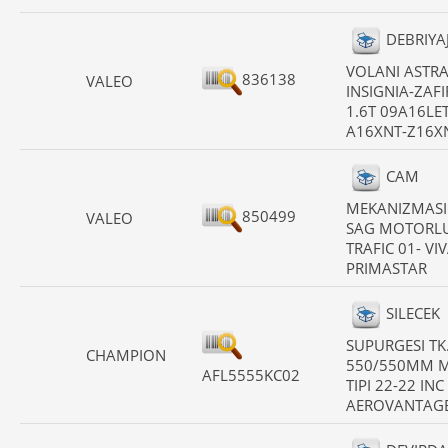
DEBRIYA
VOLANI ASTRA 
836138
VALEO
INSIGNIA-ZAF
1.6T 09A16LET
A16XNT-Z16X
CAM
MEKANIZMASI
850499
VALEO
SAG MOTORL
TRAFIC 01- VI
PRIMASTAR
SILECEK
SUPURGESI TK
CHAMPION
550/550MM 
AFL5555KC02
TIPI 22-22 INC
AEROVANTAG