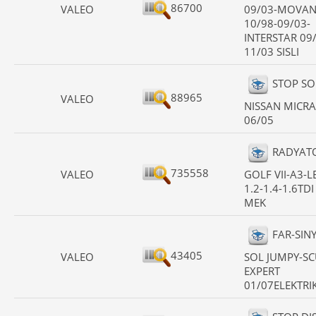
86700
VALEO
09/03-MOVA
10/98-09/03-
INTERSTAR 09
11/03 SISLI
STOP SO
88965
VALEO
NISSAN MICRA
06/05
RADYAT
735558
VALEO
GOLF VII-A3-
1.2-1.4-1.6TDI
MEK
FAR-SIN
43405
VALEO
SOL JUMPY-S
EXPERT
01/07ELEKTRI