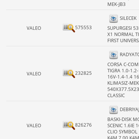
MEK-JB3
SILECEK
575553
VALEO
SUPURGESI 5
X1 NORMAL T
FIRST UNIVER
RADYAT
CORSA C-COM
TIGRA 1.0-1.2-
232825
VALEO
16V-1.4-1.4 1
KLIMASIZ-MEK
540X377.5X2
CLASSIC
DEBRIYAJ
BASKI-DISK MG
826276
VALEO
SCENIC 1.6IE 
CLIO SYMBOL
K4M.7.00,K4M