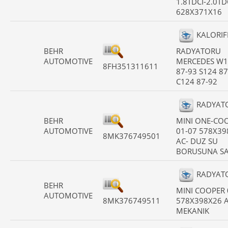
1.8TDCI-2.0TD
628X371X16
KALORIF
BEHR
RADYATORU
AUTOMOTIVE
MERCEDES W1
8FH351311611
87-93 S124 87
C124 87-92
RADYAT
BEHR
MINI ONE-CO
AUTOMOTIVE
01-07 578X39
8MK376749501
AC- DUZ SU
BORUSUNA SA
RADYAT
BEHR
MINI COOPER 
AUTOMOTIVE
8MK376749511
578X398X26 A
MEKANIK