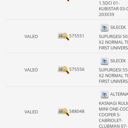
1.5DCI 01-
KUBISTAR 03-
203X39
SILECEK
575551
VALEO
SUPURGESI 5
X2 NORMAL T
FIRST UNIVER
SILECEK
575556
VALEO
SUPURGESI 5
X2 NORMAL T
FIRST UNIVER
ALTERN
KASNAGI RUL
MINI ONE-CO
588048
VALEO
COOPER S-
CABRIOLET-
CLUBMAN 07-