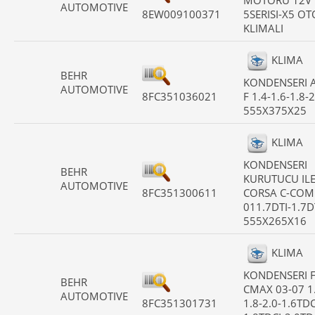
MOTORU 12V
AUTOMOTIVE
8EW009100371
5SERISI-X5 OT
KLIMALI
KLIMA
BEHR
KONDENSERI 
AUTOMOTIVE
8FC351036021
F 1.4-1.6-1.8-2
555X375X25
KLIMA
KONDENSERI
BEHR
KURUTUCU IL
AUTOMOTIVE
8FC351300611
CORSA C-CO
011.7DTI-1.7D
555X265X16
KLIMA
KONDENSERI 
BEHR
CMAX 03-07 1
AUTOMOTIVE
8FC351301731
1.8-2.0-1.6TDC