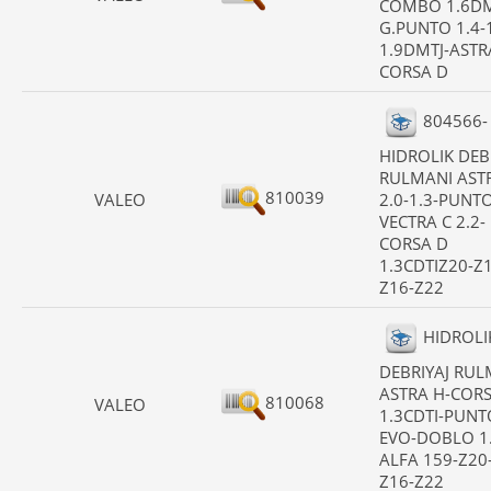
COMBO 1.6DM
G.PUNTO 1.4-1
1.9DMTJ-ASTRA
CORSA D
804566-
HIDROLIK DEB
RULMANI AST
810039
VALEO
2.0-1.3-PUNT
VECTRA C 2.2-
CORSA D
1.3CDTIZ20-Z
Z16-Z22
HIDROLI
DEBRIYAJ RUL
ASTRA H-COR
810068
VALEO
1.3CDTI-PUNT
EVO-DOBLO 1.
ALFA 159-Z20
Z16-Z22