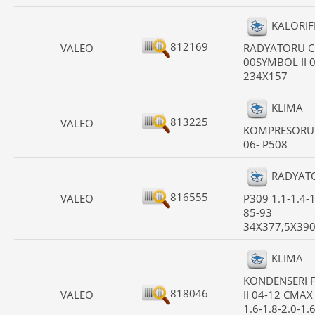
KALORIF
812169
VALEO
RADYATORU CL
00SYMBOL II 
234X157
KLIMA
813225
VALEO
KOMPRESORU
06- P508
RADYAT
816555
VALEO
P309 1.1-1.4-1
85-93
34X377,5X39
KLIMA
KONDENSERI 
818046
VALEO
II 04-12 CMAX
1.6-1.8-2.0-1.