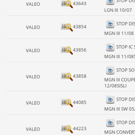
STOP DI
43643
VALEO
LGN III 10/07
STOP DI
43854
VALEO
MGN III 11/08
STOP IC
43856
VALEO
MGN III 11/08S
STOP SO
43858
VALEO
MGN III COUP
12/08SISLI
STOP DI
44085
VALEO
MGN III SW 05
STOP DI
44223
VALEO
MGN CONVERT