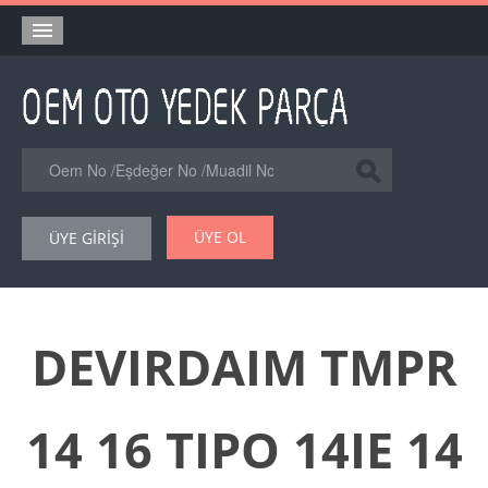
Anasayfa
Orjinal Yedek Parça
Eşdeğer Muadil Yedek Parça
Online Kataloglar
ÜYE OL
ÜYE GİRİŞİ
Şase Numarası VIN Yedekparça Sorgulama
Hakkımızda
Reklam
DEVIRDAIM TMPR
Forum
14 16 TIPO 14IE 14