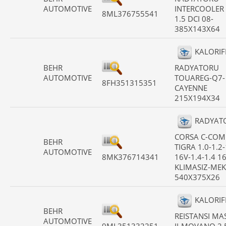
AUTOMOTIVE
INTERCOOLER
8ML376755541
1.5 DCI 08-
385X143X64
KALORIF
BEHR
RADYATORU
AUTOMOTIVE
TOUAREG-Q7-
8FH351315351
CAYENNE
215X194X34
RADYAT
CORSA C-COM
BEHR
TIGRA 1.0-1.2-
AUTOMOTIVE
8MK376714341
16V-1.4-1.4 1
KLIMASIZ-MEK
540X375X26
KALORIF
BEHR
REISTANSI MA
AUTOMOTIVE