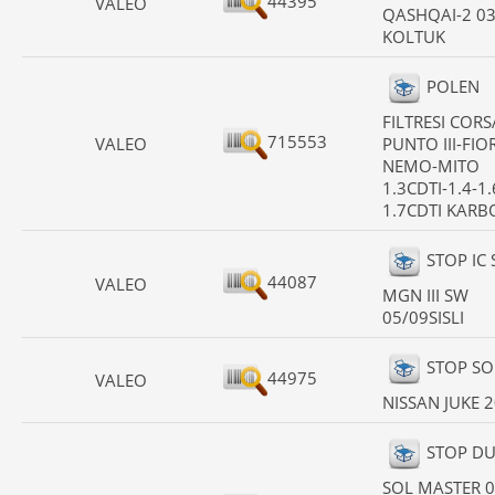
44395
VALEO
QASHQAI-2 03
KOLTUK
POLEN
FILTRESI CORS
715553
VALEO
PUNTO III-FIO
NEMO-MITO
1.3CDTI-1.4-1.
1.7CDTI KAR
STOP IC
44087
VALEO
MGN III SW
05/09SISLI
STOP SO
44975
VALEO
NISSAN JUKE 2
STOP D
SOL MASTER 0