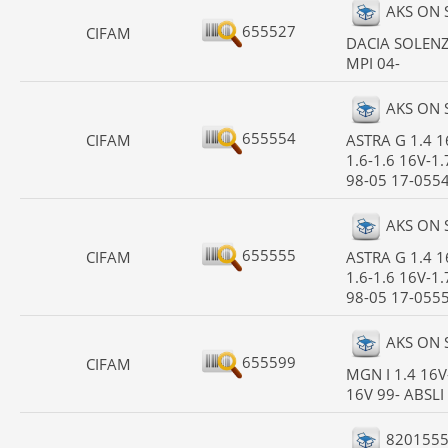
AKS ON 
655527
CIFAM
DACIA SOLENZ
MPI 04-
AKS ON 
655554
CIFAM
ASTRA G 1.4 1
1.6-1.6 16V-1
98-05 17-055
AKS ON 
655555
CIFAM
ASTRA G 1.4 1
1.6-1.6 16V-1
98-05 17-055
AKS ON 
655599
CIFAM
MGN I 1.4 16V
16V 99- ABSLI
820155