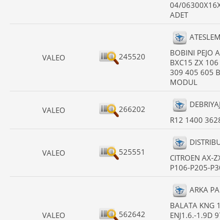
04/06300X16
ADET
ATESLE
BOBINI PEJO 
245520
VALEO
BXC15 ZX 106
309 405 605 
MODUL
DEBRIYAJ
266202
VALEO
R12 1400 362
DISTRIB
525551
VALEO
CITROEN AX-Z
P106-P205-P3
ARKA P
BALATA KNG 1
562642
VALEO
ENJ1.6.-1.9D 9