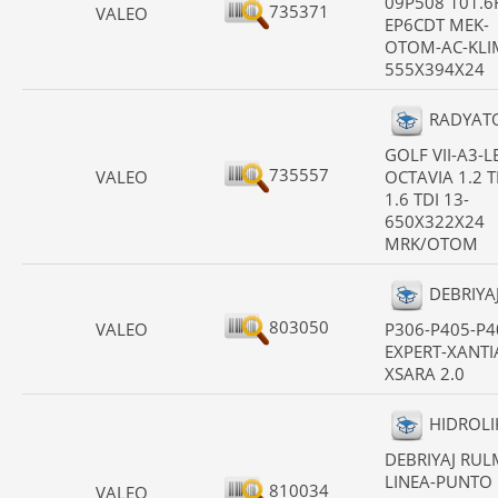
09P508 101.6
735371
VALEO
EP6CDT MEK-
OTOM-AC-KLI
555X394X24
RADYAT
GOLF VII-A3-L
735557
VALEO
OCTAVIA 1.2 T
1.6 TDI 13-
650X322X24
MRK/OTOM
DEBRIYAJ
803050
VALEO
P306-P405-P4
EXPERT-XANTI
XSARA 2.0
HIDROLI
DEBRIYAJ RUL
LINEA-PUNTO 
810034
VALEO