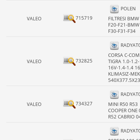
POLEN
715719
VALEO
FILTRESI BMW
F20-F21-BMW
F30-F31-F34
RADYAT
CORSA C-COM
732825
VALEO
TIGRA 1.0-1.2-
16V-1.4-1.4 1
KLIMASIZ-MEK
540X377.5X2
RADYAT
734327
VALEO
MINI R50 R53
COOPER ONE 
R52 CABRIO 0
RADYAT