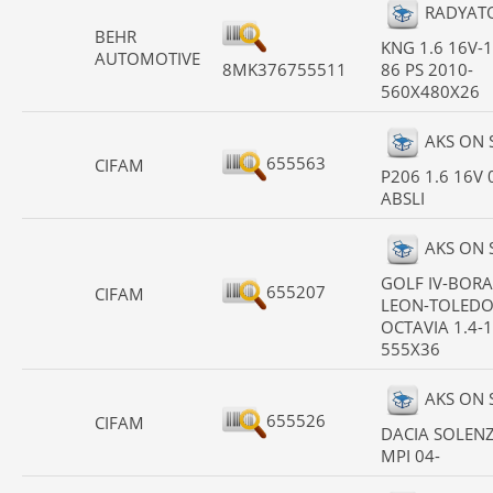
RADYAT
BEHR
KNG 1.6 16V-1
AUTOMOTIVE
8MK376755511
86 PS 2010-
560X480X26
AKS ON 
655563
CIFAM
P206 1.6 16V 
ABSLI
AKS ON 
GOLF IV-BORA
655207
CIFAM
LEON-TOLEDO
OCTAVIA 1.4-1
555X36
AKS ON 
655526
CIFAM
DACIA SOLENZ
MPI 04-