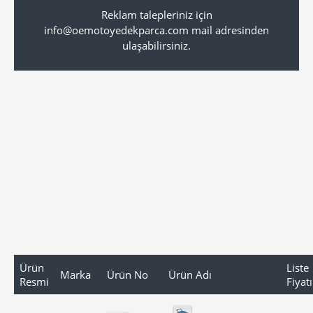
Reklam talepleriniz için
info@oemotoyedekparca.com mail adresinden
ulaşabilirsiniz.
Ürün
Liste
Marka
Ürün No
Ürün Adı
Resmi
Fiyatı