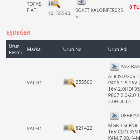
TOFAŞ-
0 TL
FİAT
SOKET,KALORIFER025
10155590
ST
EŞDEĞER
Ürün
Marka
Ürün No
Ürün Adı
Resmi
YAG BAS
ALICISI P206 1
255500
VALEO
P406 1.8 16V-
16V-2.0HDI 95
P807 2.0-2.0 
2.0HDI 02-
DEBRIYAJ
MGN I-SCENIC 
821422
VALEO
16V CLIO SY
K4M.7.00,K4M