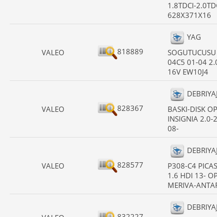
1.8TDCI-2.0TD
628X371X16
YAG
818889
VALEO
SOGUTUCUSU
04C5 01-04 2.
16V EW10J4
DEBRIYAJ
828367
VALEO
BASKI-DISK O
INSIGNIA 2.0-2
08-
DEBRIYAJ
828577
VALEO
P308-C4 PICA
1.6 HDI 13- O
MERIVA-ANTA
DEBRIYAJ
832227