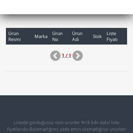
Ürün
Ürün
Ürün
Liste
Marka
Stok
Resmi
No
Adı
Fiyatı
1 / 1
Listede gördüğünüz tüm ürünler %18 kdv dahil liste
fiyatlarıdır.Bulamadığınız yada emin olamadığınız ürünleri