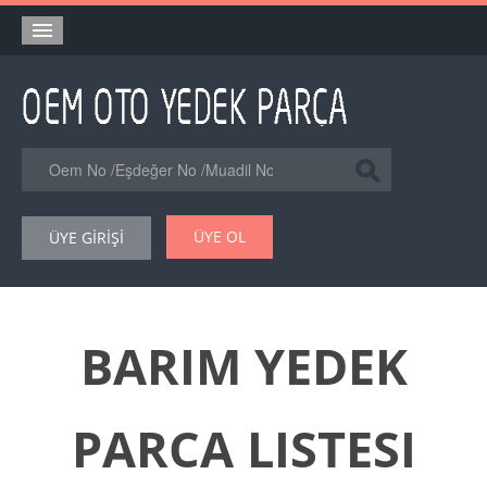
Anasayfa
Orjinal Yedek Parça
Eşdeğer Muadil Yedek Parça
Online Kataloglar
ÜYE OL
ÜYE GİRİŞİ
Şase Numarası VIN Yedekparça Sorgulama
Hakkımızda
Reklam
BARIM YEDEK
Forum
PARCA LISTESI