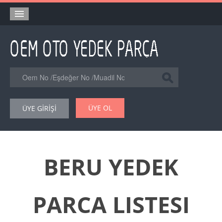
Anasayfa
Orjinal Yedek Parça
Eşdeğer Muadil Yedek Parça
Online Kataloglar
ÜYE OL
ÜYE GİRİŞİ
Şase Numarası VIN Yedekparça Sorgulama
Hakkımızda
Reklam
BERU YEDEK
Forum
PARCA LISTESI