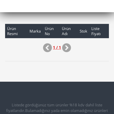
Ürün
Ürün
Ürün
Liste
Marka
Stok
Resmi
No
Adı
Fiyatı
1 / 1
Listede gördüğünüz tüm ürünler %18 kdv dahil liste
fiyatlarıdır.Bulamadığınız yada emin olamadığınız ürünleri