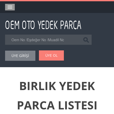
Anasayfa
Orjinal Yedek Parça
Eşdeğer Muadil Yedek Parça
Online Kataloglar
ÜYE OL
ÜYE GİRİŞİ
Şase Numarası VIN Yedekparça Sorgulama
Hakkımızda
Reklam
BIRLIK YEDEK
Forum
PARCA LISTESI