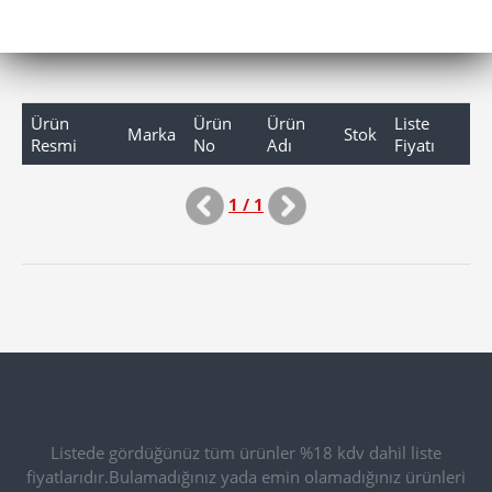
Ürün
Ürün
Ürün
Liste
Marka
Stok
Resmi
No
Adı
Fiyatı
1 / 1
Listede gördüğünüz tüm ürünler %18 kdv dahil liste
fiyatlarıdır.Bulamadığınız yada emin olamadığınız ürünleri