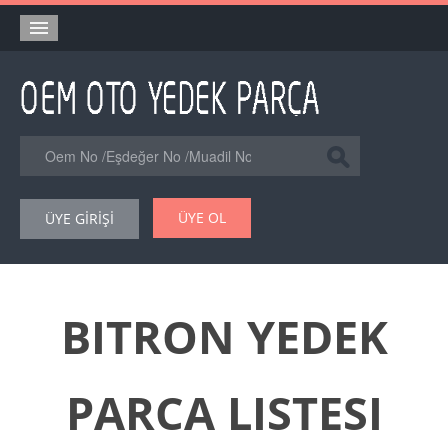
Anasayfa
Orjinal Yedek Parça
Eşdeğer Muadil Yedek Parça
Online Kataloglar
ÜYE OL
ÜYE GİRİŞİ
Şase Numarası VIN Yedekparça Sorgulama
Hakkımızda
Reklam
BITRON YEDEK
Forum
PARCA LISTESI