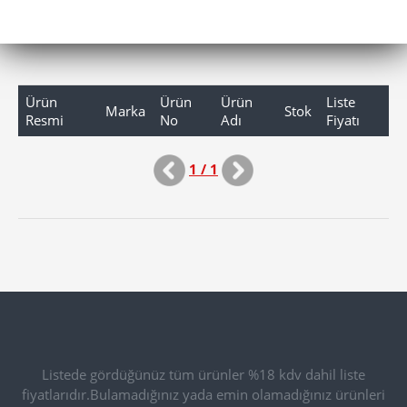
Ürün
Ürün
Ürün
Liste
Marka
Stok
Resmi
No
Adı
Fiyatı
1 / 1
Listede gördüğünüz tüm ürünler %18 kdv dahil liste
fiyatlarıdır.Bulamadığınız yada emin olamadığınız ürünleri