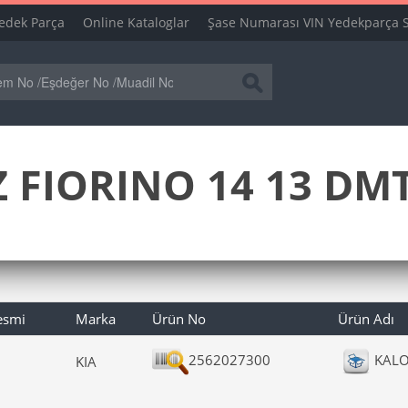
edek Parça
Online Kataloglar
Şase Numarası VIN Yedekparça 
FIORINO 14 13 DMTJ
esmi
Marka
Ürün No
Ürün Adı
2562027300
KALO
KIA