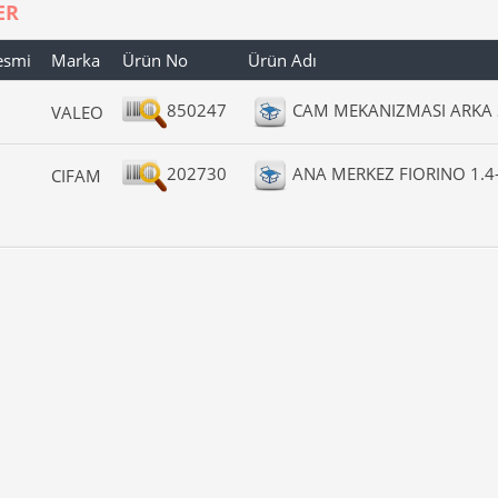
ER
esmi
Marka
Ürün No
Ürün Adı
850247
CAM MEKANIZMASI ARKA
VALEO
202730
ANA MERKEZ FIORINO 1.4-
CIFAM