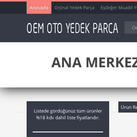
Anasayfa
Orjinal Yedek Parça
Eşdeğer Muadil Y
ANA MERKEZ 
Ürün R
Listede gördüğünüz tüm ürünler
%18 kdv dahil liste fiyatlarıdır.