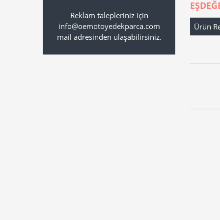
EŞDEĞ
Reklam talepleriniz için
info@oemotoyedekparca.com
Ürün R
mail adresinden ulaşabilirsiniz.