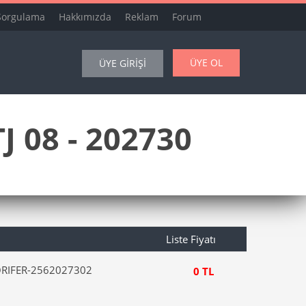
Sorgulama
Hakkımızda
Reklam
Forum
ÜYE OL
ÜYE GİRİŞİ
 08 - 202730
Liste Fiyatı
RIFER-2562027302
0 TL