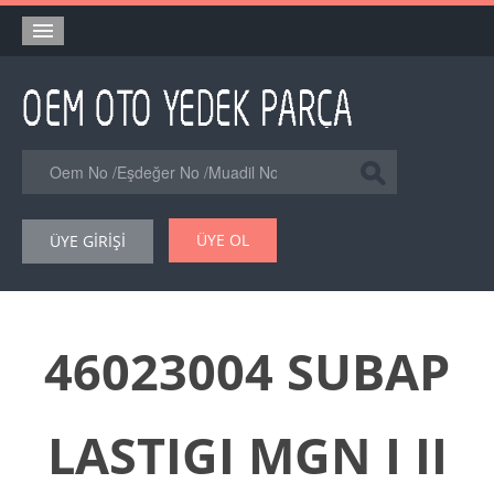
Anasayfa
Orjinal Yedek Parça
Eşdeğer Muadil Yedek Parça
Online Kataloglar
ÜYE OL
ÜYE GİRİŞİ
Şase Numarası VIN Yedekparça Sorgulama
Hakkımızda
Reklam
46023004 SUBAP
Forum
LASTIGI MGN I II