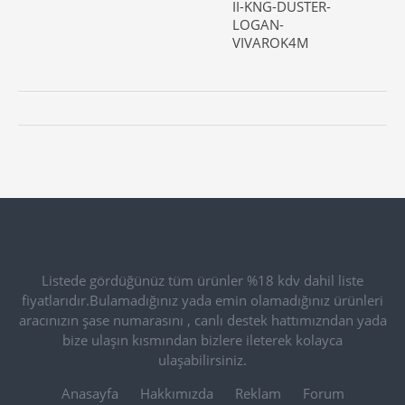
II-KNG-DUSTER-
LOGAN-
VIVAROK4M
Listede gördüğünüz tüm ürünler %18 kdv dahil liste
fiyatlarıdır.Bulamadığınız yada emin olamadığınız ürünleri
aracınızın şase numarasını , canlı destek hattımızndan yada
bize ulaşın kısmından bizlere ileterek kolayca
ulaşabilirsiniz.
Anasayfa
Hakkımızda
Reklam
Forum