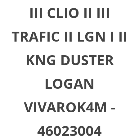
III CLIO II III
TRAFIC II LGN I II
KNG DUSTER
LOGAN
VIVAROK4M -
46023004