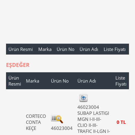
Ürün Resmi
Marka
Ürün No
Ürün Adı
Liste Fiyatı
EŞDEĞER
Ürün
Liste
Marka
Ürün No
Ürün Adı
Resmi
Fiyatı
46023004
SUBAP LASTIGI
CORTECO
MGN I-II-III-
CONTA
0 TL
CLIO II-III-
KEÇE
46023004
TRAFIC II-LGN I-