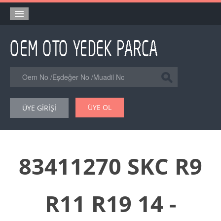
Anasayfa
Orjinal Yedek Parça
Eşdeğer Muadil Yedek Parça
Online Kataloglar
ÜYE OL
ÜYE GİRİŞİ
Şase Numarası VIN Yedekparça Sorgulama
Hakkımızda
Reklam
83411270 SKC R9
Forum
R11 R19 14 -