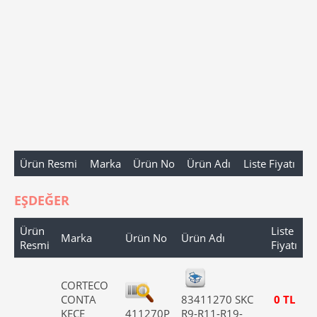
Ürün Resmi
Marka
Ürün No
Ürün Adı
Liste Fiyatı
EŞDEĞER
Ürün
Liste
Marka
Ürün No
Ürün Adı
Resmi
Fiyatı
CORTECO
CONTA
83411270 SKC
0 TL
KEÇE
411270P
R9-R11-R19-