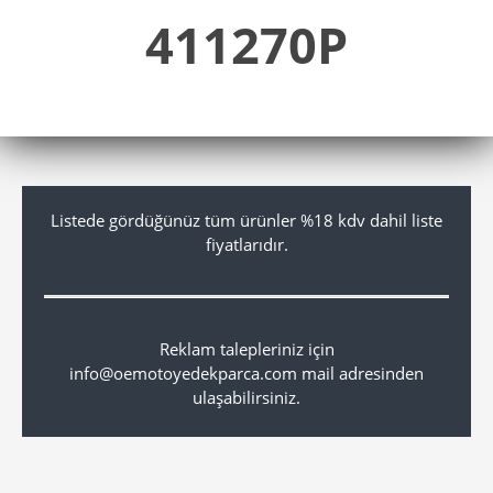
411270P
Listede gördüğünüz tüm ürünler %18 kdv dahil liste
fiyatlarıdır.
Reklam talepleriniz için
info@oemotoyedekparca.com mail adresinden
ulaşabilirsiniz.