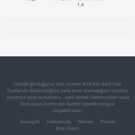
1.4
Listede gördüğünüz tüm ürünler %18 kdv dahil liste
fiyatlarıdır.Bulamadığınız yada emin olamadığınız ürünleri
aracınızın şase numarasını , canlı destek hattımızndan yada
bize ulaşın kısmından bizlere ileterek kolayca
ulaşabilirsiniz.
Anasayfa
Hakkımızda
Reklam
Forum
Bize Ulaşın