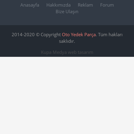
Anasayfa
Hakkımızda
Reklam
Forum
Bize Ulaşın
2014-2020 © Copyright
Oto Yedek Parça
. Tüm hakları
saklıdır.
Kupa Medya
web tasarım