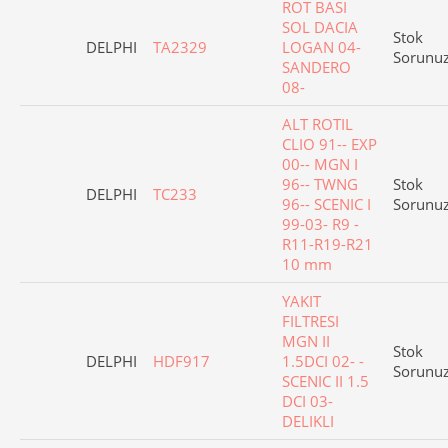
ROT BASI
SOL DACIA
Stok
DELPHI
TA2329
LOGAN 04-
Sorunu
SANDERO
08-
ALT ROTIL
CLIO 91-- EXP
00-- MGN I
96-- TWNG
Stok
DELPHI
TC233
96-- SCENIC I
Sorunu
99-03- R9 -
R11-R19-R21
10 mm
YAKIT
FILTRESI
MGN II
Stok
DELPHI
HDF917
1.5DCI 02- -
Sorunu
SCENIC II 1.5
DCI 03-
DELIKLI