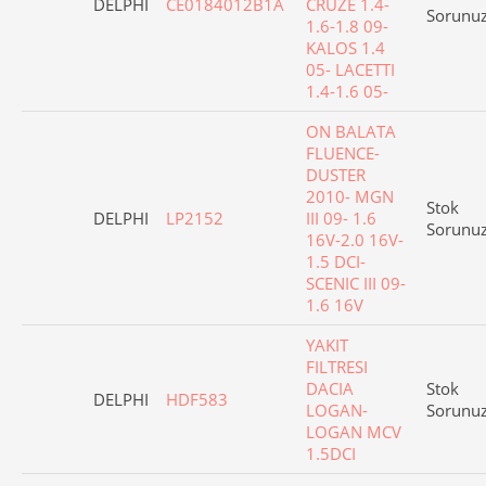
DELPHI
CE0184012B1A
CRUZE 1.4-
Sorunu
1.6-1.8 09-
KALOS 1.4
05- LACETTI
1.4-1.6 05-
ON BALATA
FLUENCE-
DUSTER
2010- MGN
Stok
DELPHI
LP2152
III 09- 1.6
Sorunu
16V-2.0 16V-
1.5 DCI-
SCENIC III 09-
1.6 16V
YAKIT
FILTRESI
DACIA
Stok
DELPHI
HDF583
LOGAN-
Sorunu
LOGAN MCV
1.5DCI