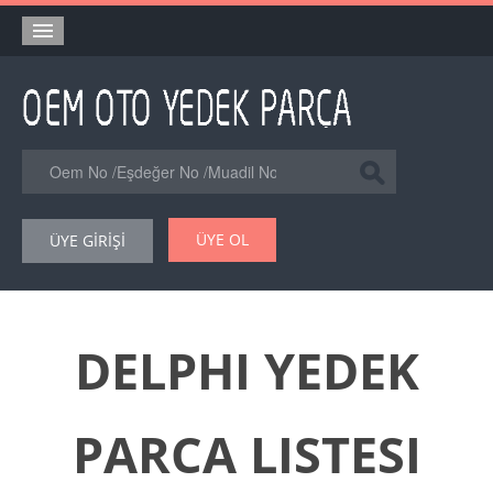
Anasayfa
Orjinal Yedek Parça
Eşdeğer Muadil Yedek Parça
Online Kataloglar
ÜYE OL
ÜYE GİRİŞİ
Şase Numarası VIN Yedekparça Sorgulama
Hakkımızda
Reklam
DELPHI YEDEK
Forum
PARCA LISTESI