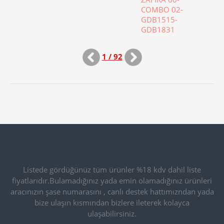
COMBO 02-
GDB1515-
GDB1831
1 / 92
Listede gördüğünüz tüm ürünler %18 kdv dahil liste
fiyatlarıdır.Bulamadığınız yada emin olamadığınız ürünleri
aracınızın şase numarasını , canlı destek hattımızndan yada
bize ulaşın kısmından bizlere ileterek kolayca
ulaşabilirsiniz.