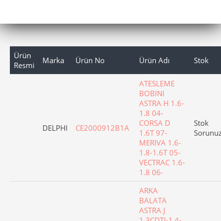
Ürün
Marka
Ürün No
Ürün Adı
Stok
Resmi
ATESLEME
BOBINI
ASTRA H 1.6-
1.8 04-
CORSA D
Stok
DELPHI
CE2000912B1A
1.6T 97-
Sorunu
MERIVA 1.6-
1.8-1.6T 05-
VECTRAC 1.6-
1.8 06-
ARKA
BALATA
ASTRA J
1.3CDTI-1.4-