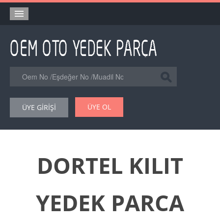
Anasayfa
Orjinal Yedek Parça
Eşdeğer Muadil Yedek Parça
Online Kataloglar
ÜYE OL
ÜYE GİRİŞİ
Şase Numarası VIN Yedekparça Sorgulama
Hakkımızda
Reklam
DORTEL KILIT
Forum
YEDEK PARCA