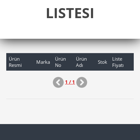
LISTESI
Ürün
Ürün
Ürün
Liste
Marka
Stok
Resmi
No
Adı
Fiyatı
1 / 1