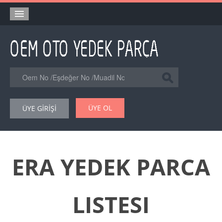
Anasayfa
Orjinal Yedek Parça
Eşdeğer Muadil Yedek Parça
Online Kataloglar
ÜYE OL
ÜYE GİRİŞİ
Şase Numarası VIN Yedekparça Sorgulama
Hakkımızda
Reklam
ERA YEDEK PARCA
Forum
LISTESI