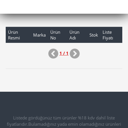
Ürün
Ürün
Ürün
Liste
Marka
Stok
Resmi
No
Adı
Fiyatı
1 / 1
Listede gördüğünüz tüm ürünler %18 kdv dahil liste
fiyatlarıdır.Bulamadığınız yada emin olamadığınız ürünleri