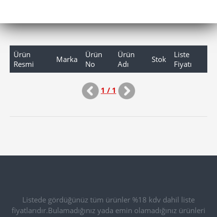
Ürün
Ürün
Ürün
Liste
Marka
Stok
Resmi
No
Adı
Fiyatı
1 / 1
Listede gördüğünüz tüm ürünler %18 kdv dahil liste
fiyatlarıdır.Bulamadığınız yada emin olamadığınız ürünleri