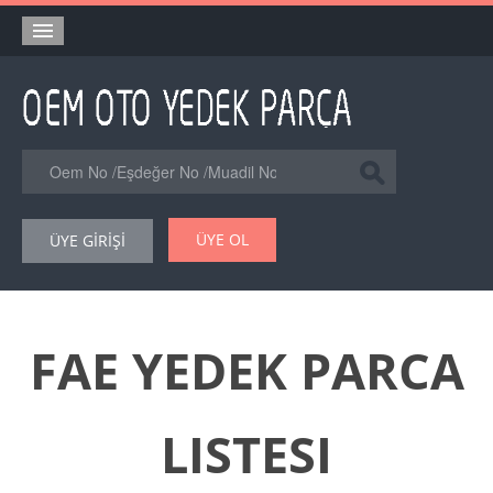
Anasayfa
Orjinal Yedek Parça
Eşdeğer Muadil Yedek Parça
Online Kataloglar
ÜYE OL
ÜYE GİRİŞİ
Şase Numarası VIN Yedekparça Sorgulama
Hakkımızda
Reklam
FAE YEDEK PARCA
Forum
LISTESI