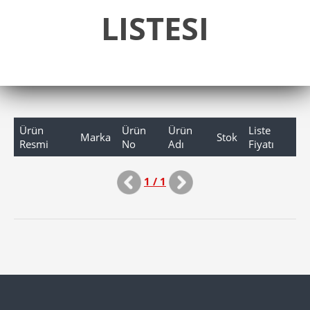
LISTESI
Ürün
Ürün
Ürün
Liste
Marka
Stok
Resmi
No
Adı
Fiyatı
1 / 1