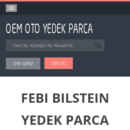
Anasayfa
Orjinal Yedek Parça
Eşdeğer Muadil Yedek Parça
Online Kataloglar
ÜYE OL
ÜYE GİRİŞİ
Şase Numarası VIN Yedekparça Sorgulama
Hakkımızda
Reklam
FEBI BILSTEIN
Forum
YEDEK PARCA