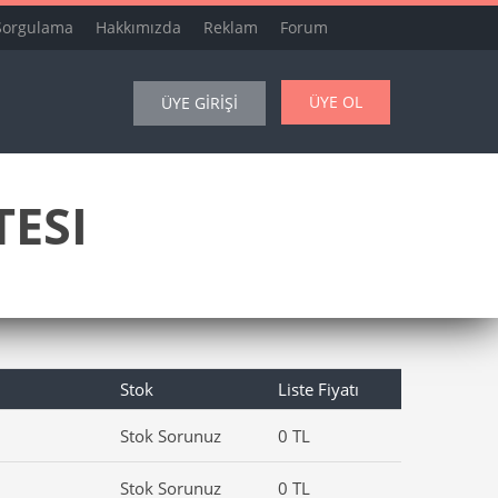
Sorgulama
Hakkımızda
Reklam
Forum
ÜYE OL
ÜYE GİRİŞİ
TESI
Stok
Liste Fiyatı
Stok Sorunuz
0 TL
Stok Sorunuz
0 TL