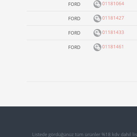
01181064
FORD
01181427
FORD
01181433
FORD
01181461
FORD
Listede gördüğünüz tüm ürünler %18 kdv dahil list