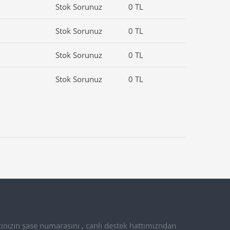
Stok Sorunuz
0 TL
Stok Sorunuz
0 TL
Stok Sorunuz
0 TL
Stok Sorunuz
0 TL
ınızın şase numarasını , canlı destek hattımızndan