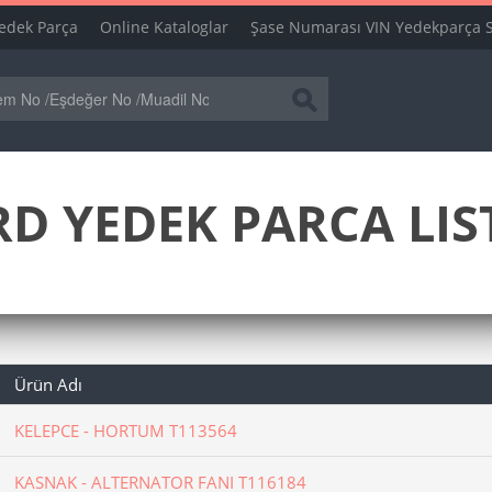
edek Parça
Online Kataloglar
Şase Numarası VIN Yedekparça 
D YEDEK PARCA LIS
Ürün Adı
KELEPCE - HORTUM T113564
KASNAK - ALTERNATOR FANI T116184