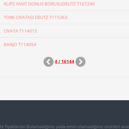
KLIPS YAKIT DONUS BORUSUDEUTZ T107240
TORK CIVATASI DEUTZ T115363
CIVATA T114015
BANJO T114054
4 / 16144
e fiyatlarıdır.Bulamadığınız yada emin olamadığınız ürünleri arac