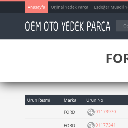
Anasayfa
Orjinal Yedek Parça
Eşdeğer Muadil Y
FOR
Ürün Resmi
Marka
Ürün No
01173970
FORD
01177341
FORD