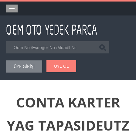
Anasayfa
Orjinal Yedek Parça
Eşdeğer Muadil Yedek Parça
Online Kataloglar
ÜYE OL
ÜYE GİRİŞİ
Şase Numarası VIN Yedekparça Sorgulama
Hakkımızda
Reklam
CONTA KARTER
Forum
YAG TAPASIDEUTZ