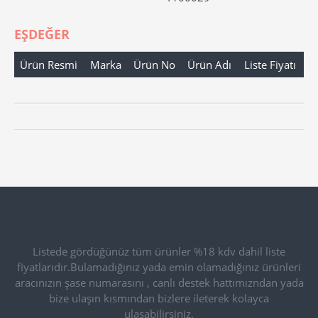
EŞDEĞER
Ürün Resmi
Marka
Ürün No
Ürün Adı
Liste Fiyatı
Listede gördüğünüz tüm ürünler %18 kdv dahil liste
fiyatlarıdır.Bulamadığınız yada emin olamadığınız ürünleri
aracınızın şase numarasını , canlı destek hattımızndan yada
bize ulaşın kısmından bizlere ileterek kolayca
ulaşabilirsiniz.