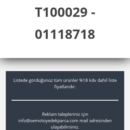
T100029 -
01118718
Listede gördüğünüz tüm ürünler %18 kdv dahil liste
fiyatlarıdır.
Reklam talepleriniz için
info@oemotoyedekparca.com mail adresinden
ulaşabilirsiniz.