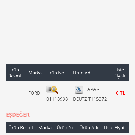
Ürün
Liste
Marka
Ürün No
Ürün Adı
Resmi
Fiyatı
TAPA -
FORD
0 TL
01118998
DEUTZ T115372
EŞDEĞER
Ürün Resmi
Marka
Ürün No
Ürün Adı
Liste Fiyatı