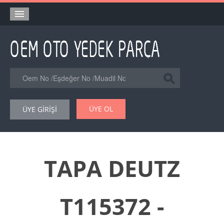
Anasayfa
Orjinal Yedek Parça
Eşdeğer Muadil Yedek Parça
Online Kataloglar
ÜYE OL
ÜYE GİRİŞİ
Şase Numarası VIN Yedekparça Sorgulama
Hakkımızda
Reklam
TAPA DEUTZ
Forum
T115372 -