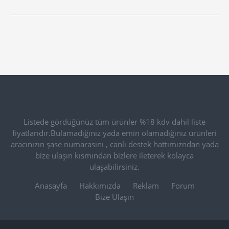
Listede gördüğünüz tüm ürünler %18 kdv dahil liste
fiyatlarıdır.Bulamadığınız yada emin olamadığınız ürünleri
aracınızın şase numarasını , canlı destek hattımızndan yada
bize ulaşın kısmından bizlere ileterek kolayca
ulaşabilirsiniz.
Anasayfa
Hakkımızda
Reklam
Forum
Bize Ulaşın