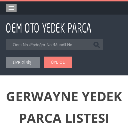
Anasayfa
Orjinal Yedek Parça
Eşdeğer Muadil Yedek Parça
Online Kataloglar
ÜYE OL
ÜYE GİRİŞİ
Şase Numarası VIN Yedekparça Sorgulama
Hakkımızda
Reklam
GERWAYNE YEDEK
Forum
PARCA LISTESI