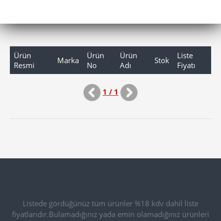
Ürün
Ürün
Ürün
Liste
Marka
Stok
Resmi
No
Adı
Fiyatı
1 / 1
Listede gördüğünüz tüm ürünler %18 kdv dahil liste
fiyatlarıdır.Bulamadığınız yada emin olamadığınız ürünleri