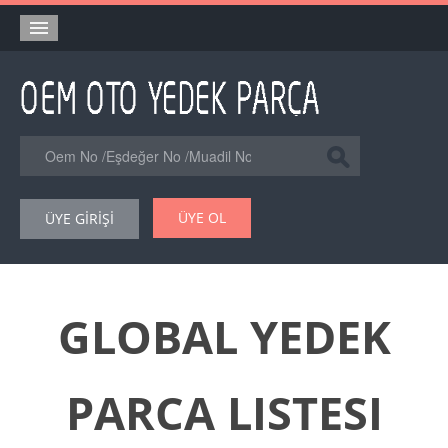
Anasayfa
Orjinal Yedek Parça
Eşdeğer Muadil Yedek Parça
Online Kataloglar
ÜYE OL
ÜYE GİRİŞİ
Şase Numarası VIN Yedekparça Sorgulama
Hakkımızda
Reklam
GLOBAL YEDEK
Forum
PARCA LISTESI