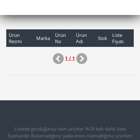
Ürün
Ürün
Ürün
Liste
Marka
Stok
Resmi
No
Adı
Fiyatı
1 / 1
Listede gördüğünüz tüm ürünler %18 kdv dahil liste
fiyatlarıdır.Bulamadığınız yada emin olamadığınız ürünleri