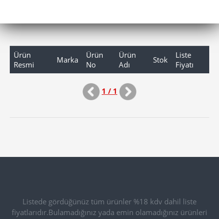
Ürün
Ürün
Ürün
Liste
Marka
Stok
Resmi
No
Adı
Fiyatı
1 / 1
Listede gördüğünüz tüm ürünler %18 kdv dahil liste
fiyatlarıdır.Bulamadığınız yada emin olamadığınız ürünleri