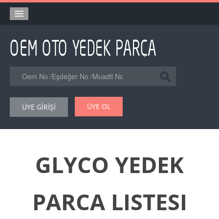
Anasayfa
Orjinal Yedek Parça
Eşdeğer Muadil Yedek Parça
Online Kataloglar
ÜYE OL
ÜYE GİRİŞİ
Şase Numarası VIN Yedekparça Sorgulama
Hakkımızda
Reklam
GLYCO YEDEK
Forum
PARCA LISTESI