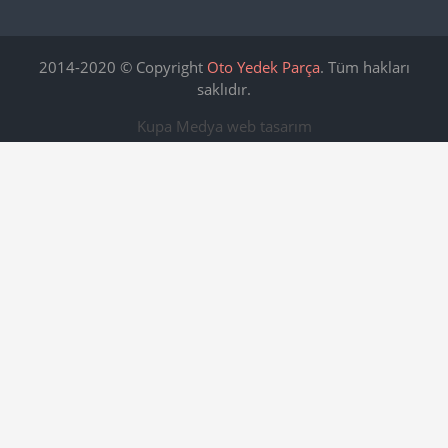
2014-2020 © Copyright
Oto Yedek Parça
. Tüm hakları
saklıdır.
Kupa Medya
web tasarım