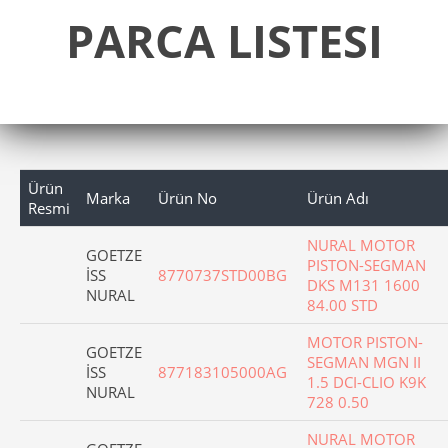
PARCA LISTESI
Ürün
Marka
Ürün No
Ürün Adı
Resmi
NURAL MOTOR
GOETZE
PISTON-SEGMAN
İSS
8770737STD00BG
DKS M131 1600
NURAL
84.00 STD
MOTOR PISTON-
GOETZE
SEGMAN MGN II
İSS
877183105000AG
1.5 DCI-CLIO K9K
NURAL
728 0.50
NURAL MOTOR