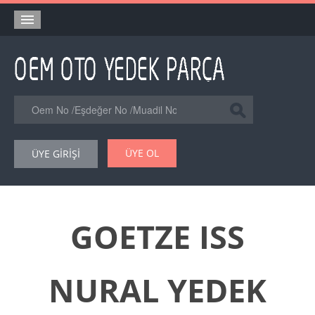
Anasayfa
Orjinal Yedek Parça
Eşdeğer Muadil Yedek Parça
Online Kataloglar
ÜYE OL
ÜYE GİRİŞİ
Şase Numarası VIN Yedekparça Sorgulama
Hakkımızda
Reklam
GOETZE ISS
Forum
NURAL YEDEK