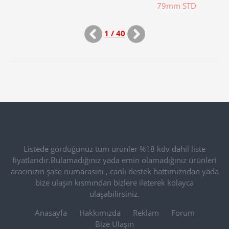
79mm STD
1 / 40
Listede gördüğünüz tüm ürünler %18 kdv dahil liste
fiyatlarıdır.Bulamadığınız yada emin olamadığınız ürünleri
aracınızın şase numarasını , canlı destek hattımızndan yada
bize ulaşın kısmından bizlere ileterek kolayca
ulaşabilirsiniz.
Anasayfa
Hakkımızda
Reklam
Forum
Bize Ulaşın