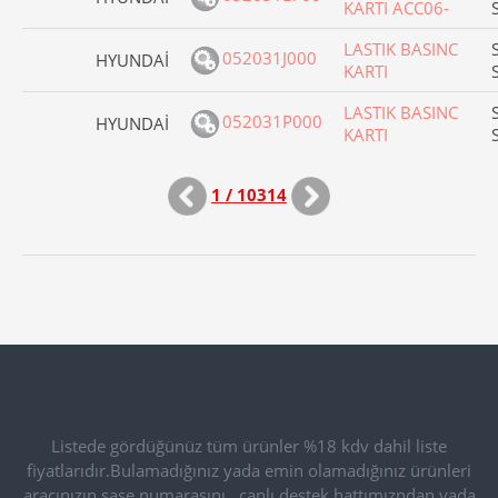
KARTI ACC06-
LASTIK BASINC
052031J000
HYUNDAİ
KARTI
LASTIK BASINC
052031P000
HYUNDAİ
KARTI
1 / 10314
Listede gördüğünüz tüm ürünler %18 kdv dahil liste
fiyatlarıdır.Bulamadığınız yada emin olamadığınız ürünleri
aracınızın şase numarasını , canlı destek hattımızndan yada