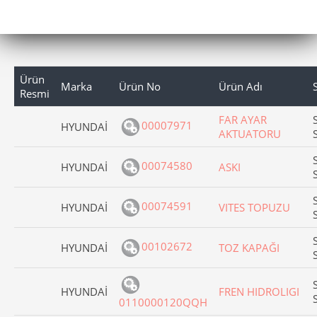
Ürün
Marka
Ürün No
Ürün Adı
Resmi
FAR AYAR
00007971
HYUNDAİ
AKTUATORU
00074580
HYUNDAİ
ASKI
00074591
HYUNDAİ
VITES TOPUZU
00102672
HYUNDAİ
TOZ KAPAĞI
HYUNDAİ
FREN HIDROLIGI
0110000120QQH