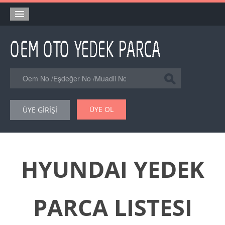
Anasayfa
Orjinal Yedek Parça
Eşdeğer Muadil Yedek Parça
Online Kataloglar
ÜYE OL
ÜYE GİRİŞİ
Şase Numarası VIN Yedekparça Sorgulama
Hakkımızda
Reklam
HYUNDAI YEDEK
Forum
PARCA LISTESI