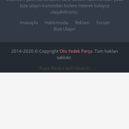
bize ulaşın kısmından bizlere ileterek kolayca
ulaşabilirsiniz.
Anasayfa
Hakkımızda
Reklam
Forum
Bize Ulaşın
2014-2020 © Copyright
Oto Yedek Parça
. Tüm hakları
saklıdır.
Kupa Medya
web tasarım