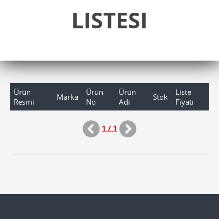
LISTESI
Ürün
Ürün
Ürün
Liste
Marka
Stok
Resmi
No
Adı
Fiyatı
1 / 1