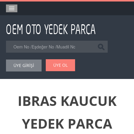
Anasayfa
Orjinal Yedek Parça
Eşdeğer Muadil Yedek Parça
Online Kataloglar
ÜYE OL
ÜYE GİRİŞİ
Şase Numarası VIN Yedekparça Sorgulama
Hakkımızda
Reklam
IBRAS KAUCUK
Forum
YEDEK PARCA