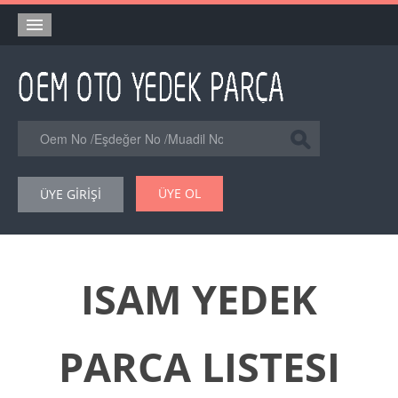
Anasayfa
Orjinal Yedek Parça
Eşdeğer Muadil Yedek Parça
Online Kataloglar
ÜYE OL
ÜYE GİRİŞİ
Şase Numarası VIN Yedekparça Sorgulama
Hakkımızda
Reklam
ISAM YEDEK
Forum
PARCA LISTESI