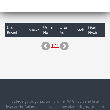
Ürün
Ürün
Ürün
Liste
Marka
Stok
Resmi
No
Adı
Fiyatı
1 / 1
Listede gördüğünüz tüm ürünler %18 kdv dahil liste
fiyatlarıdır.Bulamadığınız yada emin olamadığınız ürünleri