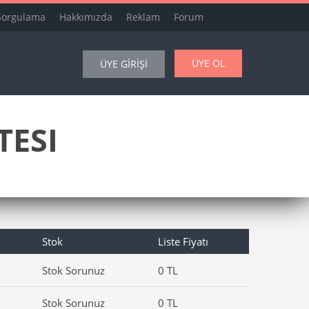
Sorgulama
Hakkımızda
Reklam
Forum
ÜYE OL
ÜYE GİRİŞİ
TESI
Stok
Liste Fiyatı
Stok Sorunuz
0 TL
Stok Sorunuz
0 TL