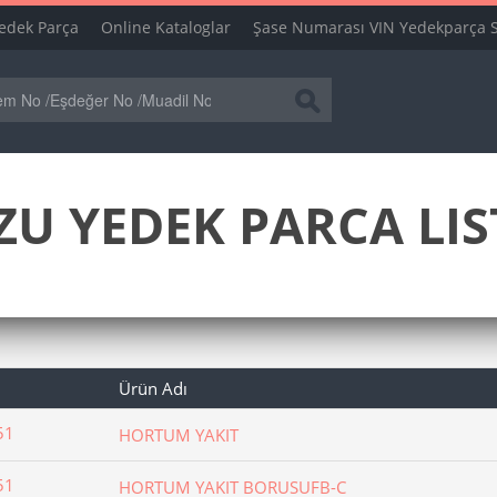
edek Parça
Online Kataloglar
Şase Numarası VIN Yedekparça 
ZU YEDEK PARCA LIS
Ürün Adı
51
HORTUM YAKIT
51
HORTUM YAKIT BORUSUFB-C