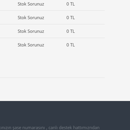
Stok Sorunuz
0 TL
Stok Sorunuz
0 TL
Stok Sorunuz
0 TL
Stok Sorunuz
0 TL
ınızın şase numarasını , canlı destek hattımızndan