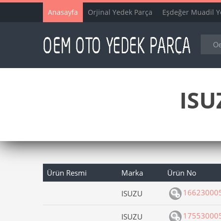
Anasayfa
Orjinal Yedek Parça
Eşdeğer Muadil Y
ISU
Ürün Resmi
Marka
Ürün No
16623000
ISUZU
17553000
ISUZU