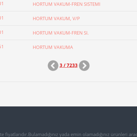
01
HORTUM VAKUM-FREN SISTEMI
01
HORTUM VAKUM, V/P
01
HORTUM VAKUM-FREN SI.
51
HORTUM VAKUMA
3 / 7233
e fiyatlarıdır.Bulamadığınız yada emin olamadığınız ürünleri arac