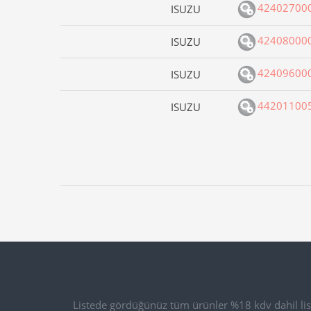
42402700
ISUZU
42408000
ISUZU
42409600
ISUZU
44201100
ISUZU
Listede gördüğünüz tüm ürünler %18 kdv dahil list