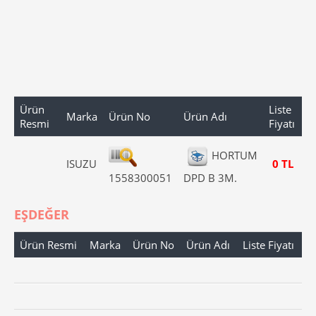
Ürün
Liste
Marka
Ürün No
Ürün Adı
Resmi
Fiyatı
HORTUM
ISUZU
0 TL
1558300051
DPD B 3M.
EŞDEĞER
Ürün Resmi
Marka
Ürün No
Ürün Adı
Liste Fiyatı