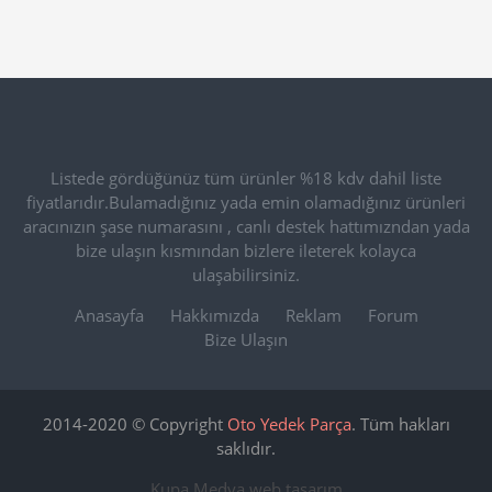
Listede gördüğünüz tüm ürünler %18 kdv dahil liste
fiyatlarıdır.Bulamadığınız yada emin olamadığınız ürünleri
aracınızın şase numarasını , canlı destek hattımızndan yada
bize ulaşın kısmından bizlere ileterek kolayca
ulaşabilirsiniz.
Anasayfa
Hakkımızda
Reklam
Forum
Bize Ulaşın
2014-2020 © Copyright
Oto Yedek Parça
. Tüm hakları
saklıdır.
Kupa Medya
web tasarım