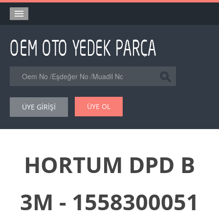
Anasayfa
Orjinal Yedek Parça
Eşdeğer Muadil Yedek Parça
Online Kataloglar
ÜYE OL
ÜYE GİRİŞİ
Şase Numarası VIN Yedekparça Sorgulama
Hakkımızda
Reklam
HORTUM DPD B
Forum
3M - 1558300051