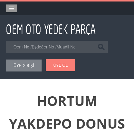
Anasayfa
Orjinal Yedek Parça
Eşdeğer Muadil Yedek Parça
Online Kataloglar
ÜYE OL
ÜYE GİRİŞİ
Şase Numarası VIN Yedekparça Sorgulama
Hakkımızda
Reklam
HORTUM
Forum
YAKDEPO DONUS