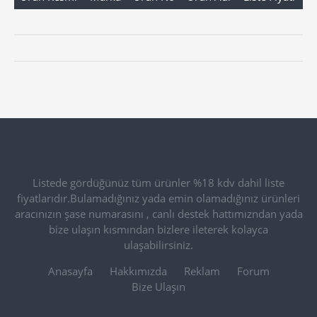
Listede gördüğünüz tüm ürünler %18 kdv dahil liste
fiyatlarıdır.Bulamadığınız yada emin olamadığınız ürünleri
aracınızın şase numarasını , canlı destek hattımızndan yada
bize ulaşın kısmından bizlere ileterek kolayca
ulaşabilirsiniz.
Anasayfa
Hakkımızda
Reklam
Forum
Bize Ulaşın