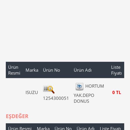
Ürün
Liste
Marka
Ürün No
Ürün Adı
Resmi
Fiyatı
HORTUM
ISUZU
0 TL
YAK.DEPO
1254300051
DONUS
EŞDEĞER
Ürün Resmi
Marka
Ürün No
Ürün Adı
Liste Fiyatı