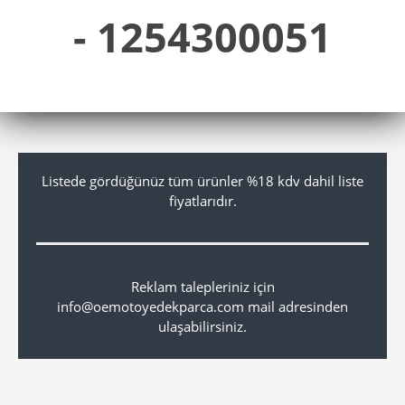
- 1254300051
Listede gördüğünüz tüm ürünler %18 kdv dahil liste
fiyatlarıdır.
Reklam talepleriniz için
info@oemotoyedekparca.com mail adresinden
ulaşabilirsiniz.