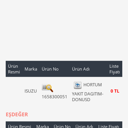
Ürün
Liste
Marka
Ürün No
Ürün Adı
Resmi
Fiyatı
HORTUM
ISUZU
0 TL
YAKIT DAGITIM-
1658300051
DONUSD
EŞDEĞER
Ürün Resmi
Marka
Ürün No
Ürün Adı
Liste Fiyatı