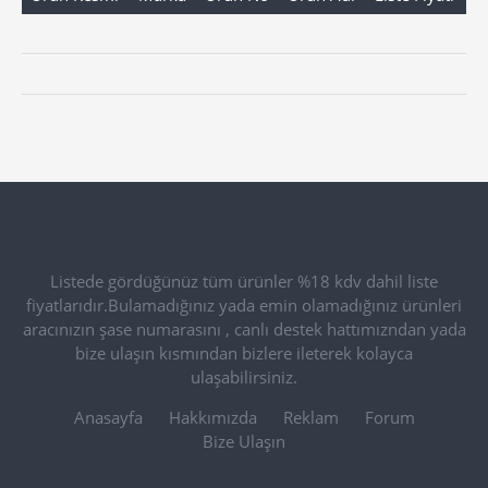
Listede gördüğünüz tüm ürünler %18 kdv dahil liste
fiyatlarıdır.Bulamadığınız yada emin olamadığınız ürünleri
aracınızın şase numarasını , canlı destek hattımızndan yada
bize ulaşın kısmından bizlere ileterek kolayca
ulaşabilirsiniz.
Anasayfa
Hakkımızda
Reklam
Forum
Bize Ulaşın