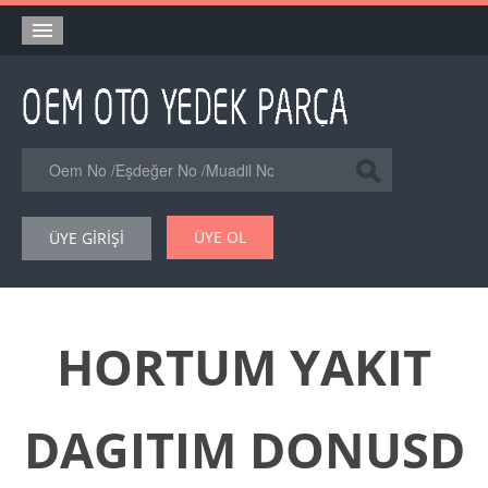
Anasayfa
Orjinal Yedek Parça
Eşdeğer Muadil Yedek Parça
Online Kataloglar
ÜYE OL
ÜYE GİRİŞİ
Şase Numarası VIN Yedekparça Sorgulama
Hakkımızda
Reklam
HORTUM YAKIT
Forum
DAGITIM DONUSD