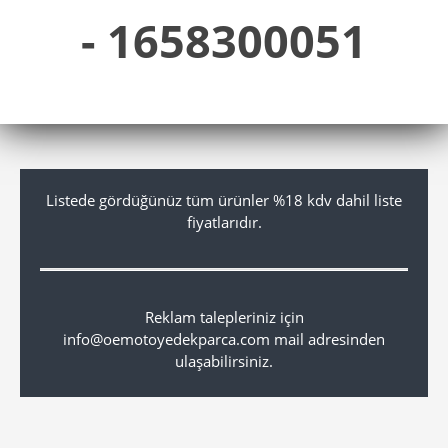
- 1658300051
Listede gördüğünüz tüm ürünler %18 kdv dahil liste
fiyatlarıdır.
Reklam talepleriniz için
info@oemotoyedekparca.com mail adresinden
ulaşabilirsiniz.