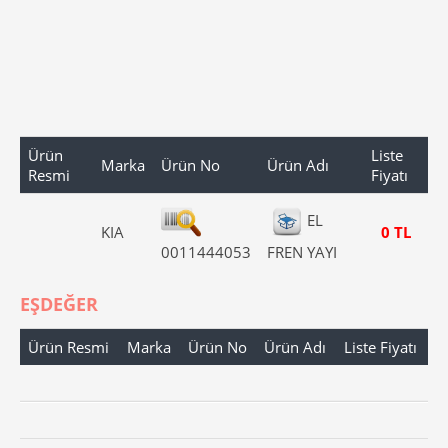
Ürün
Liste
Marka
Ürün No
Ürün Adı
Resmi
Fiyatı
EL
KIA
0 TL
0011444053
FREN YAYI
EŞDEĞER
Ürün Resmi
Marka
Ürün No
Ürün Adı
Liste Fiyatı