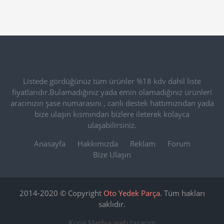
Listede gördüğünüz tüm ürünler %18 kdv dahil liste
fiyatlarıdır.Bulamadığınız yada emin olamadığınız ürünleri
aracınızın şase numarasını , canlı destek hattımızndan yada
bize ulaşın kısmından bizlere ileterek kolayca
ulaşabilirsiniz.
Anasayfa
Hakkımızda
Reklam
Forum
Bize Ulaşın
2014-2020 © Copyright
Oto Yedek Parça
. Tüm hakları
saklıdır.
Kupa Medya
web tasarım