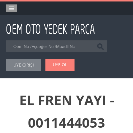
Anasayfa
Orjinal Yedek Parça
Eşdeğer Muadil Yedek Parça
Online Kataloglar
ÜYE OL
ÜYE GİRİŞİ
Şase Numarası VIN Yedekparça Sorgulama
Hakkımızda
Reklam
EL FREN YAYI -
Forum
0011444053