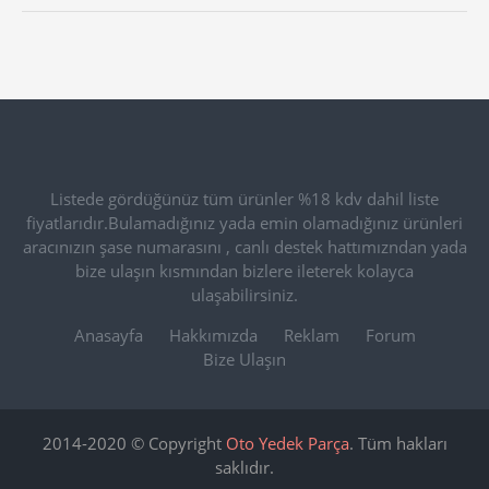
Listede gördüğünüz tüm ürünler %18 kdv dahil liste
fiyatlarıdır.Bulamadığınız yada emin olamadığınız ürünleri
aracınızın şase numarasını , canlı destek hattımızndan yada
bize ulaşın kısmından bizlere ileterek kolayca
ulaşabilirsiniz.
Anasayfa
Hakkımızda
Reklam
Forum
Bize Ulaşın
2014-2020 © Copyright
Oto Yedek Parça
. Tüm hakları
saklıdır.