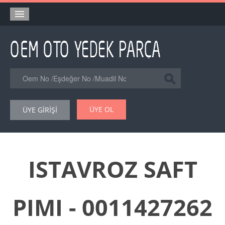
Anasayfa
Orjinal Yedek Parça
Eşdeğer Muadil Yedek Parça
Online Kataloglar
ÜYE OL
ÜYE GİRİŞİ
Şase Numarası VIN Yedekparça Sorgulama
Hakkımızda
Reklam
ISTAVROZ SAFT
Forum
PIMI - 0011427262