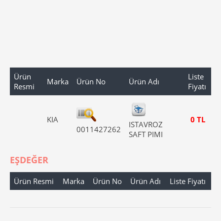
Ürün
Liste
Marka
Ürün No
Ürün Adı
Resmi
Fiyatı
KIA
0 TL
ISTAVROZ
0011427262
SAFT PIMI
EŞDEĞER
Ürün Resmi
Marka
Ürün No
Ürün Adı
Liste Fiyatı