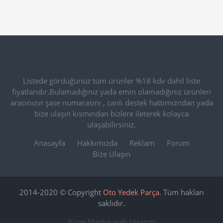
Listede gördüğünüz tüm ürünler %18 kdv dahil liste
fiyatlarıdır.Bulamadığınız yada emin olamadığınız ürünleri
aracınızın şase numarasını , canlı destek hattımızndan yada
bize ulaşın kısmından bizlere ileterek kolayca
ulaşabilirsiniz.
Anasayfa
Hakkımızda
Reklam
Forum
Bize Ulaşın
2014-2020 © Copyright
Oto Yedek Parça
. Tüm hakları
saklıdır.
Kupa Medya
web tasarım