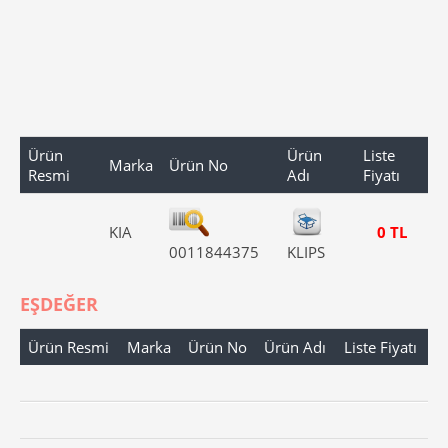
Ürün
Ürün
Liste
Marka
Ürün No
Resmi
Adı
Fiyatı
KIA
0 TL
0011844375
KLIPS
EŞDEĞER
Ürün Resmi
Marka
Ürün No
Ürün Adı
Liste Fiyatı