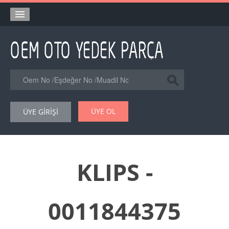
Anasayfa
Orjinal Yedek Parça
Eşdeğer Muadil Yedek Parça
Online Kataloglar
ÜYE OL
ÜYE GİRİŞİ
Şase Numarası VIN Yedekparça Sorgulama
Hakkımızda
Reklam
KLIPS -
Forum
0011844375