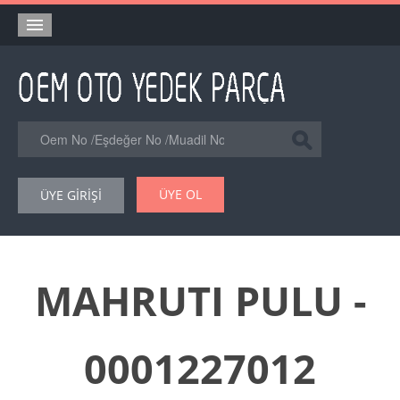
Anasayfa
Orjinal Yedek Parça
Eşdeğer Muadil Yedek Parça
Online Kataloglar
ÜYE OL
ÜYE GİRİŞİ
Şase Numarası VIN Yedekparça Sorgulama
Hakkımızda
Reklam
MAHRUTI PULU -
Forum
0001227012