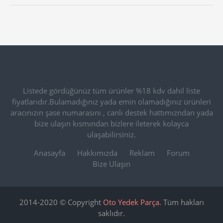
Listede gördüğünüz tüm ürünler %18 kdv dahil liste
fiyatlarıdır.Bulamadığınız yada emin olamadığınız ürünleri
aracınızın şase numarasını , canlı destek hattımızndan yada
bize ulaşın kısmından bizlere ileterek kolayca
ulaşabilirsiniz.
Anasayfa
Hakkımızda
Reklam
Forum
Bize Ulaşın
2014-2020 © Copyright
Oto Yedek Parça
. Tüm hakları
saklıdır.