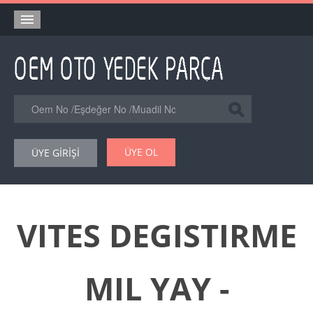
Anasayfa
Orjinal Yedek Parça
Eşdeğer Muadil Yedek Parça
Online Kataloglar
ÜYE OL
ÜYE GİRİŞİ
Şase Numarası VIN Yedekparça Sorgulama
Hakkımızda
Reklam
VITES DEGISTIRME
Forum
MIL YAY -