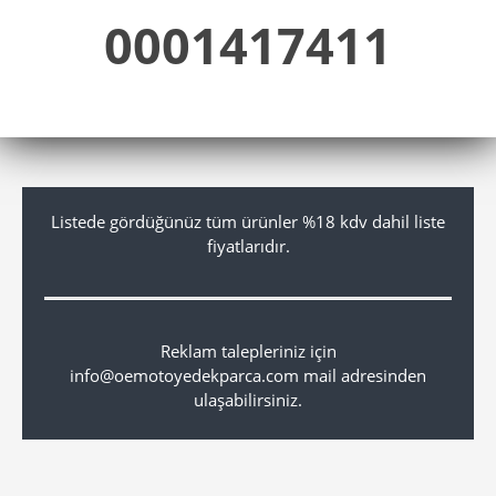
0001417411
Listede gördüğünüz tüm ürünler %18 kdv dahil liste
fiyatlarıdır.
Reklam talepleriniz için
info@oemotoyedekparca.com mail adresinden
ulaşabilirsiniz.