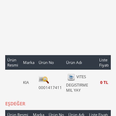
Ürün
Liste
Marka
Ürün No
Ürün Adı
Resmi
Fiyatı
VITES
KIA
0 TL
DEGISTIRME
0001417411
MIL YAY
EŞDEĞER
Ürün Resmi
Marka
Ürün No
Ürün Adı
Liste Fiyatı