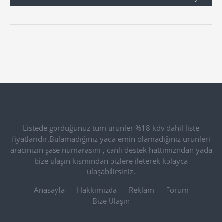
Listede gördüğünüz tüm ürünler %18 kdv dahil liste
fiyatlarıdır.Bulamadığınız yada emin olamadığınız ürünleri
aracınızın şase numarasını , canlı destek hattımızndan yada
bize ulaşın kısmından bizlere ileterek kolayca
ulaşabilirsiniz.
Anasayfa
Hakkımızda
Reklam
Forum
Bize Ulaşın