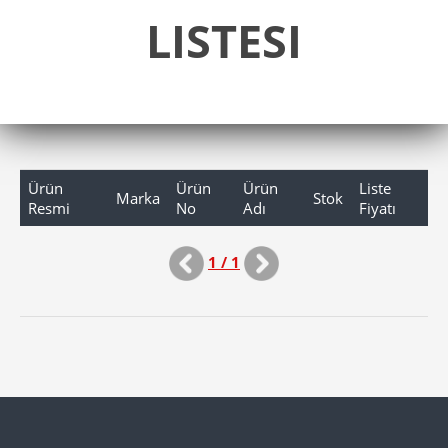
LISTESI
Ürün
Ürün
Ürün
Liste
Marka
Stok
Resmi
No
Adı
Fiyatı
1 / 1