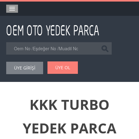
Anasayfa
Orjinal Yedek Parça
Eşdeğer Muadil Yedek Parça
Online Kataloglar
ÜYE OL
ÜYE GİRİŞİ
Şase Numarası VIN Yedekparça Sorgulama
Hakkımızda
Reklam
KKK TURBO
Forum
YEDEK PARCA