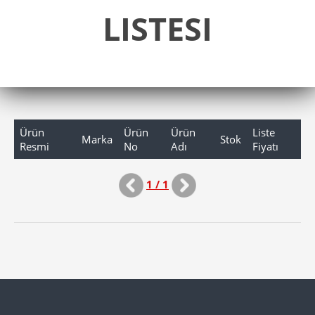
LISTESI
Ürün
Ürün
Ürün
Liste
Marka
Stok
Resmi
No
Adı
Fiyatı
1 / 1