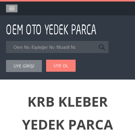
Anasayfa
Orjinal Yedek Parça
Eşdeğer Muadil Yedek Parça
Online Kataloglar
ÜYE OL
ÜYE GİRİŞİ
Şase Numarası VIN Yedekparça Sorgulama
Hakkımızda
Reklam
KRB KLEBER
Forum
YEDEK PARCA