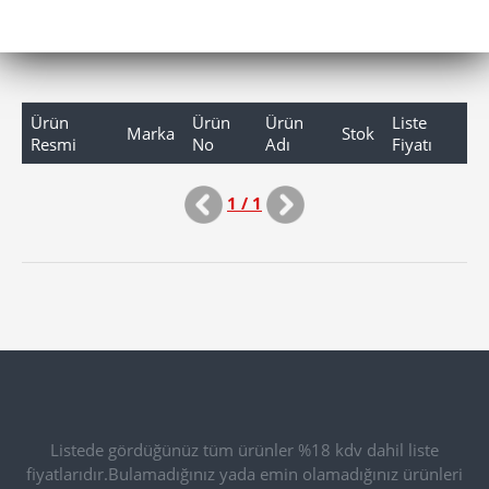
Ürün
Ürün
Ürün
Liste
Marka
Stok
Resmi
No
Adı
Fiyatı
1 / 1
Listede gördüğünüz tüm ürünler %18 kdv dahil liste
fiyatlarıdır.Bulamadığınız yada emin olamadığınız ürünleri