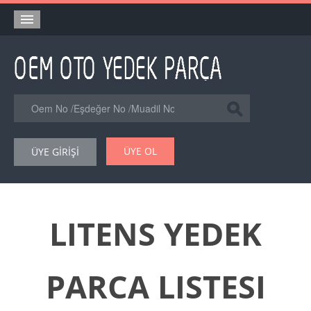
Anasayfa
Orjinal Yedek Parça
Eşdeğer Muadil Yedek Parça
Online Kataloglar
ÜYE OL
ÜYE GİRİŞİ
Şase Numarası VIN Yedekparça Sorgulama
Hakkımızda
Reklam
LITENS YEDEK
Forum
PARCA LISTESI