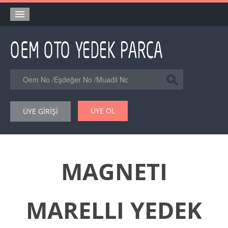
Anasayfa
Orjinal Yedek Parça
Eşdeğer Muadil Yedek Parça
Online Kataloglar
ÜYE OL
ÜYE GİRİŞİ
Şase Numarası VIN Yedekparça Sorgulama
Hakkımızda
Reklam
MAGNETI
Forum
MARELLI YEDEK