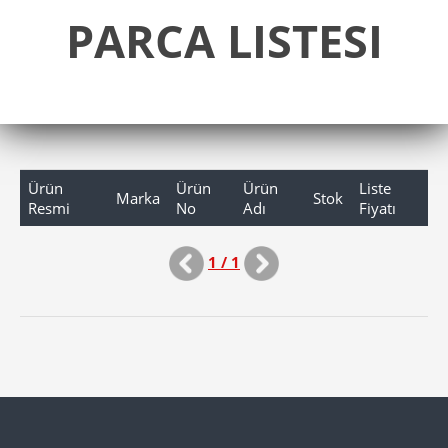
PARCA LISTESI
Ürün
Ürün
Ürün
Liste
Marka
Stok
Resmi
No
Adı
Fiyatı
1 / 1