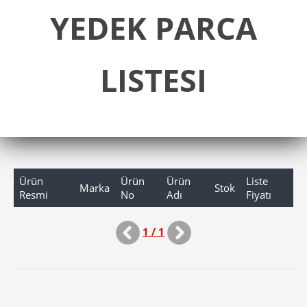
YEDEK PARCA
LISTESI
Ürün
Ürün
Ürün
Liste
Marka
Stok
Resmi
No
Adı
Fiyatı
1 / 1