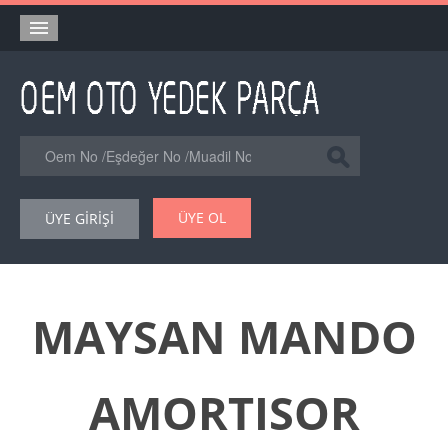
Anasayfa
Orjinal Yedek Parça
Eşdeğer Muadil Yedek Parça
Online Kataloglar
ÜYE OL
ÜYE GİRİŞİ
Şase Numarası VIN Yedekparça Sorgulama
Hakkımızda
Reklam
MAYSAN MANDO
Forum
AMORTISOR