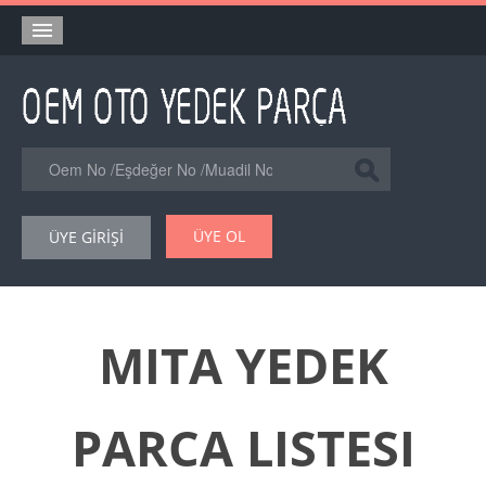
Anasayfa
Orjinal Yedek Parça
Eşdeğer Muadil Yedek Parça
Online Kataloglar
ÜYE OL
ÜYE GİRİŞİ
Şase Numarası VIN Yedekparça Sorgulama
Hakkımızda
Reklam
MITA YEDEK
Forum
PARCA LISTESI