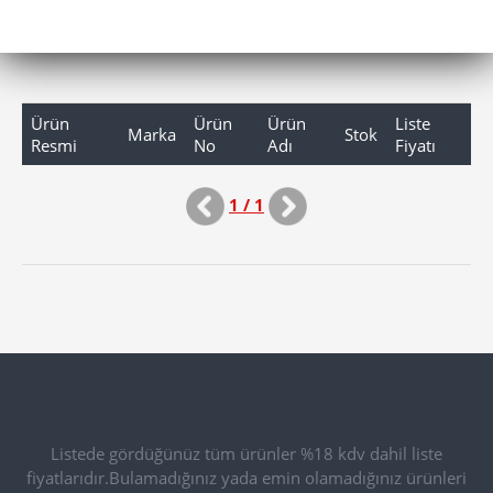
Ürün
Ürün
Ürün
Liste
Marka
Stok
Resmi
No
Adı
Fiyatı
1 / 1
Listede gördüğünüz tüm ürünler %18 kdv dahil liste
fiyatlarıdır.Bulamadığınız yada emin olamadığınız ürünleri