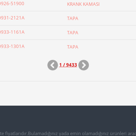
0926-51900
KRANK KAMASI
0931-2121A
TAPA
0933-1161A
TAPA
0933-1301A
TAPA
1 / 9433
e fiyatlarıdır.Bulamadığınız yada emin olamadığınız ürünleri arac