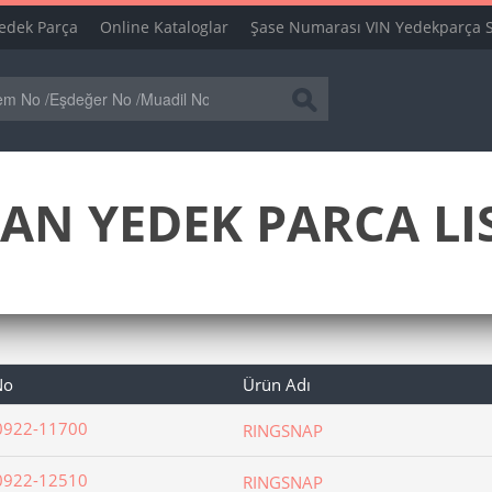
edek Parça
Online Kataloglar
Şase Numarası VIN Yedekparça 
AN YEDEK PARCA LI
No
Ürün Adı
0922-11700
RINGSNAP
0922-12510
RINGSNAP