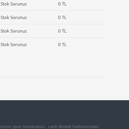
Stok Sorunuz
0 TL
Stok Sorunuz
0 TL
Stok Sorunuz
0 TL
Stok Sorunuz
0 TL
ınızın şase numarasını , canlı destek hattımızndan