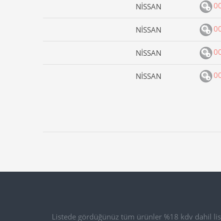
0
NİSSAN
0
NİSSAN
0
NİSSAN
0
NİSSAN
Listede gördüğünüz tüm ürünler %18 kdv dahil list