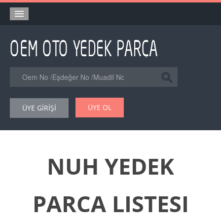
Anasayfa
Orjinal Yedek Parça
Eşdeğer Muadil Yedek Parça
Online Kataloglar
ÜYE OL
ÜYE GİRİŞİ
Şase Numarası VIN Yedekparça Sorgulama
Hakkımızda
Reklam
NUH YEDEK
Forum
PARCA LISTESI