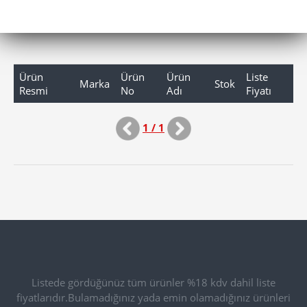
Ürün
Ürün
Ürün
Liste
Marka
Stok
Resmi
No
Adı
Fiyatı
1 / 1
Listede gördüğünüz tüm ürünler %18 kdv dahil liste
fiyatlarıdır.Bulamadığınız yada emin olamadığınız ürünleri