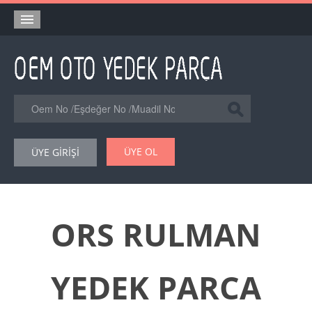
Anasayfa
Orjinal Yedek Parça
Eşdeğer Muadil Yedek Parça
Online Kataloglar
ÜYE OL
ÜYE GİRİŞİ
Şase Numarası VIN Yedekparça Sorgulama
Hakkımızda
Reklam
ORS RULMAN
Forum
YEDEK PARCA